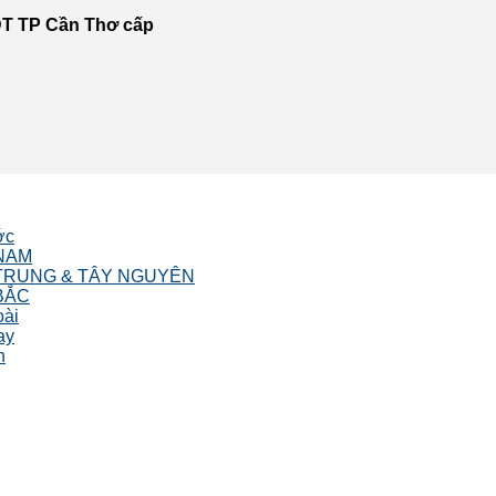
T TP Cần Thơ cấp
ớc
NAM
TRUNG & TÂY NGUYÊN
BẮC
oài
ay
n