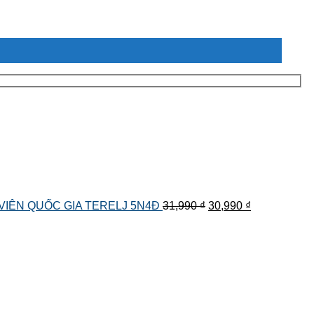
Giá
Giá
 VIÊN QUỐC GIA TERELJ 5N4Đ
31,990
₫
30,990
₫
gốc
hiện
là:
tại
31,990 ₫.
là:
30,990 ₫.