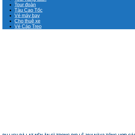
Tour đoàn
Tàu Cao Tốc
Vé máy bay
Cho thuê xe
Vé Cáp Treo