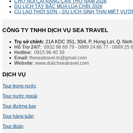
CHỢ NỔI CÁI RĂNG CẦN THƠ NĂM 2026
DU LỊCH TÂY BẮC MÙA LÚA CHÍN 2026
CÙ LAO THỚI SƠN – DU LỊCH SINH THÁI MIỆT VƯỜ
CÔNG TY TNHH DỊCH VỤ SEA TRAVEL
Trụ sở chính:
21A KDC 351, 30/4, P, Hưng Lợi, Q. Ninh
Hỗ Trợ 24/7:
0932 96 69 79 - 0889 24 66 77 - 0889 25 
Hotline:
0915 96 40 39
Email:
theseatravel.tn@gmail.com
Website:
www.dulichseatravel.com
DỊCH VỤ
Tour trong nước
Tour nước ngoài
Tour đường bay
Tour hàng tuần
Tour đoàn