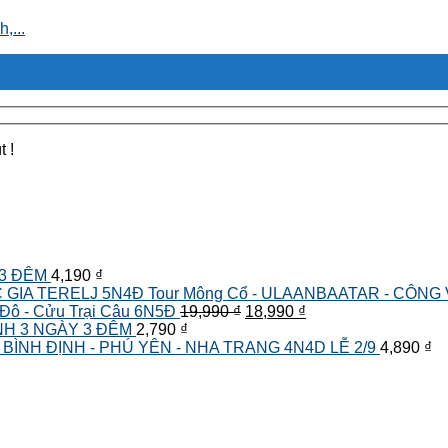
,...
t !
 3 ĐÊM
4,190
₫
Tour Mông Cổ - ULAANBAATAR - CÔNG
Giá
Giá
 Đô - Cửu Trại Câu 6N5Đ
19,990
₫
18,990
₫
gốc
hiện
NH 3 NGÀY 3 ĐÊM
2,790
₫
là:
tại
BÌNH ĐỊNH - PHÚ YÊN - NHA TRANG 4N4D LỄ 2/9
4,890
₫
19,990 ₫.
là:
18,990 ₫.