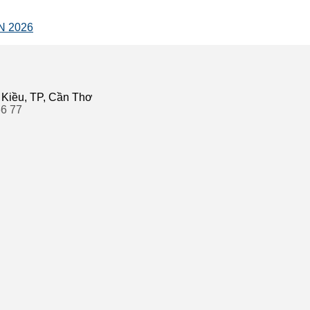
N 2026
 Kiều, TP, Cần Thơ
66 77