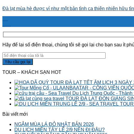
Đà lạt mùa hè được ví như một bản tình ca thiên nhiên hữu tình
13
Th3
Hãy để lại số điện thoại, chúng tôi sẽ gọi lại cho bạn sau ít phú
TOUR – KHÁCH SẠN HOT
TOUR ĐÀ LẠT TẾT ÂM LỊCH 3 NGÀY
Du Lịch Trung Quốc - Thành
TOUR ĐÀ LẠT ĐÓN GIÁNG SI
TOUR 
Bài viết mới
NGẮM MÙA LÁ ĐỎ NHẬT BẢN 2026
DU LỊCH MIỀN TÂY LỄ 2/9 NÊN ĐI ĐÂU?