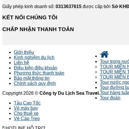
Giấy phép kinh doanh số:
0313637615
được cấp bởi
Sở KHĐ
KẾT NỐI CHÚNG TÔI
CHẤP NHẬN THANH TOÁN
Giới thiệu
Kinh nghiệm du lịch
Tour trong nư
Liên hệ
TOUR MIỀN 
Điều kiện điều khoản
TOUR MIỀN 
Phương thức thanh toán
TOUR MIỀN 
Bảo mật thông tin
Tour nước ng
Chính sách quy định
Tour đường b
Tour hàng tuầ
Copyright 2026 ©
Công ty Du Lịch Sea Travel.
Tour đoàn
Tàu Cao Tốc
Vé máy bay
Cho thuê xe
Vé Cáp Treo
HOTLINE HỖ TRỢ