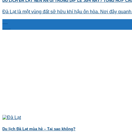
DU LỊCH ĐÀ LẠT NÊN ĂN GÌ TRONG DỊP LỄ 30/4 NÀY? TỔNG HỢP C
Đà Lạt là một vùng đất sở hữu khí hậu ôn hòa. Nơi đây quanh.
28
Th3
Du lịch Đà Lạt mùa hè – Tại sao không?