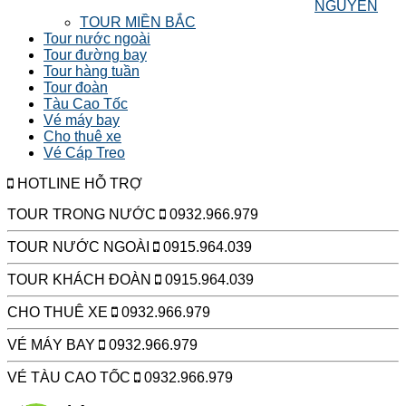
NGUYÊN
TOUR MIỀN BẮC
Tour nước ngoài
Tour đường bay
Tour hàng tuần
Tour đoàn
Tàu Cao Tốc
Vé máy bay
Cho thuê xe
Vé Cáp Treo
HOTLINE HỖ TRỢ
TOUR TRONG NƯỚC
0932.966.979
TOUR NƯỚC NGOÀI
0915.964.039
TOUR KHÁCH ĐOÀN
0915.964.039
CHO THUÊ XE
0932.966.979
VÉ MÁY BAY
0932.966.979
VÉ TÀU CAO TỐC
0932.966.979