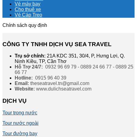
Vé máy bay
Cho thuê xe
Vé Cáp Treo
Chính sách quy định
CÔNG TY TNHH DỊCH VỤ SEA TRAVEL
Trụ sở chính:
21A KDC 351, 30/4, P, Hưng Lợi, Q.
Ninh Kiều, TP, Cần Thơ
Hỗ Trợ 24/7:
0932 96 69 79 - 0889 24 66 77 - 0889 25
66 77
Hotline:
0915 96 40 39
Email:
theseatravel.tn@gmail.com
Website:
www.dulichseatravel.com
DỊCH VỤ
Tour trong nước
Tour nước ngoài
Tour đường bay