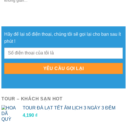
không gian...
Hãy để lại số điện thoại, chúng tôi sẽ gọi lại cho bạn sau ít
phút !
TOUR – KHÁCH SẠN HOT
TOUR ĐÀ LẠT TẾT ÂM LỊCH 3 NGÀY 3 ĐÊM
4,190
₫