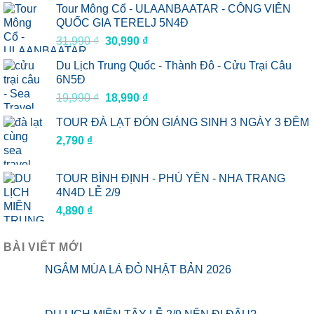
Tour Mông Cổ - ULAANBAATAR - CÔNG VIÊN
QUỐC GIA TERELJ 5N4Đ
Giá
Giá
31,990
₫
30,990
₫
gốc
hiện
Du Lịch Trung Quốc - Thành Đô - Cửu Trại Câu
là:
tại
6N5Đ
31,990 ₫.
là:
Giá
Giá
19,990
₫
18,990
₫
30,990 ₫.
gốc
hiện
TOUR ĐÀ LẠT ĐÓN GIÁNG SINH 3 NGÀY 3 ĐÊM
là:
tại
2,790
₫
19,990 ₫.
là:
18,990 ₫.
TOUR BÌNH ĐỊNH - PHÚ YÊN - NHA TRANG
4N4D LỄ 2/9
4,890
₫
BÀI VIẾT MỚI
NGẮM MÙA LÁ ĐỎ NHẬT BẢN 2026