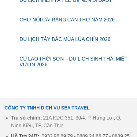
DU LỊCH MIỀN TÂY LỄ 2/9 NÊN ĐI ĐÂU?
CHỢ NỔI CÁI RĂNG CẦN THƠ NĂM 2026
DU LỊCH TÂY BẮC MÙA LÚA CHÍN 2026
CÙ LAO THỚI SƠN – DU LỊCH SINH THÁI MIỆT
VƯỜN 2026
CÔNG TY TNHH DỊCH VỤ SEA TRAVEL
Trụ sở chính:
21A KDC 351, 30/4, P, Hưng Lợi, Q.
Ninh Kiều, TP, Cần Thơ
Hỗ Trợ 24/7:
0932 96 69 79 - 0889 24 66 77 - 0889 25