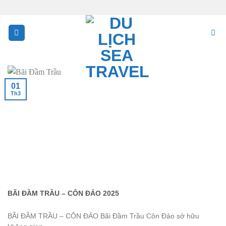
Skip
to
content
01
Th3
BÃI ĐẦM TRẦU – CÔN ĐẢO 2025
BÃI ĐẦM TRẦU – CÔN ĐẢO Bãi Đầm Trầu Côn Đảo sở hữu