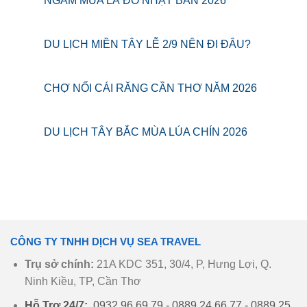
NGẮM MÙA LÁ ĐỎ NHẬT BẢN 2026
DU LỊCH MIỀN TÂY LỄ 2/9 NÊN ĐI ĐÂU?
CHỢ NỔI CÁI RĂNG CẦN THƠ NĂM 2026
DU LỊCH TÂY BẮC MÙA LÚA CHÍN 2026
CÔNG TY TNHH DỊCH VỤ SEA TRAVEL
Trụ sở chính:
21A KDC 351, 30/4, P, Hưng Lợi, Q.
Ninh Kiều, TP, Cần Thơ
Hỗ Trợ 24/7:
0932 96 69 79 - 0889 24 66 77 - 0889 25