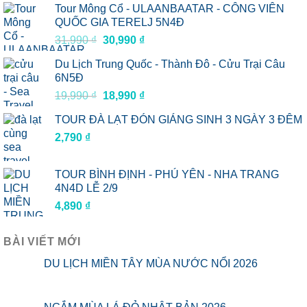
Tour Mông Cổ - ULAANBAATAR - CÔNG VIÊN
QUỐC GIA TERELJ 5N4Đ
Giá
Giá
31,990
₫
30,990
₫
gốc
hiện
Du Lịch Trung Quốc - Thành Đô - Cửu Trại Câu
là:
tại
6N5Đ
31,990 ₫.
là:
Giá
Giá
19,990
₫
18,990
₫
30,990 ₫.
gốc
hiện
TOUR ĐÀ LẠT ĐÓN GIÁNG SINH 3 NGÀY 3 ĐÊM
là:
tại
2,790
₫
19,990 ₫.
là:
18,990 ₫.
TOUR BÌNH ĐỊNH - PHÚ YÊN - NHA TRANG
4N4D LỄ 2/9
4,890
₫
BÀI VIẾT MỚI
DU LỊCH MIỀN TÂY MÙA NƯỚC NỔI 2026