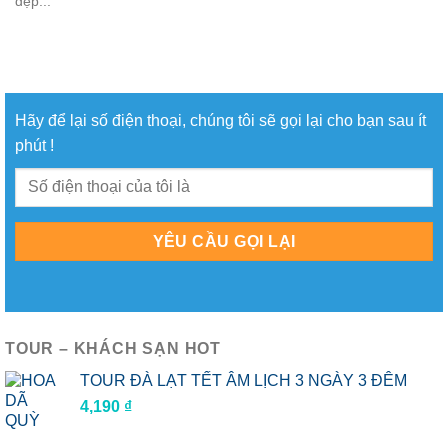
đẹp...
Hãy để lại số điện thoại, chúng tôi sẽ gọi lại cho bạn sau ít
phút !
TOUR – KHÁCH SẠN HOT
TOUR ĐÀ LẠT TẾT ÂM LỊCH 3 NGÀY 3 ĐÊM
4,190
₫