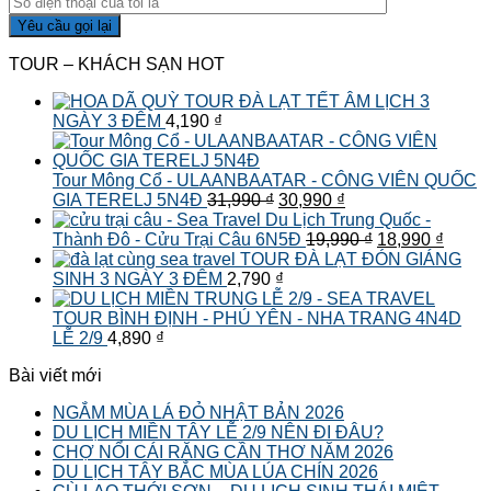
TOUR – KHÁCH SẠN HOT
TOUR ĐÀ LẠT TẾT ÂM LỊCH 3
NGÀY 3 ĐÊM
4,190
₫
Tour Mông Cổ - ULAANBAATAR - CÔNG VIÊN QUỐC
Giá
Giá
GIA TERELJ 5N4Đ
31,990
₫
30,990
₫
gốc
hiện
Du Lịch Trung Quốc -
là:
tại
Giá
Giá
Thành Đô - Cửu Trại Câu 6N5Đ
19,990
₫
18,990
₫
31,990 ₫.
là:
gốc
hiện
TOUR ĐÀ LẠT ĐÓN GIÁNG
30,990 ₫.
là:
tại
SINH 3 NGÀY 3 ĐÊM
2,790
₫
19,990 ₫.
là:
18,990
TOUR BÌNH ĐỊNH - PHÚ YÊN - NHA TRANG 4N4D
LỄ 2/9
4,890
₫
Bài viết mới
NGẮM MÙA LÁ ĐỎ NHẬT BẢN 2026
DU LỊCH MIỀN TÂY LỄ 2/9 NÊN ĐI ĐÂU?
CHỢ NỔI CÁI RĂNG CẦN THƠ NĂM 2026
DU LỊCH TÂY BẮC MÙA LÚA CHÍN 2026