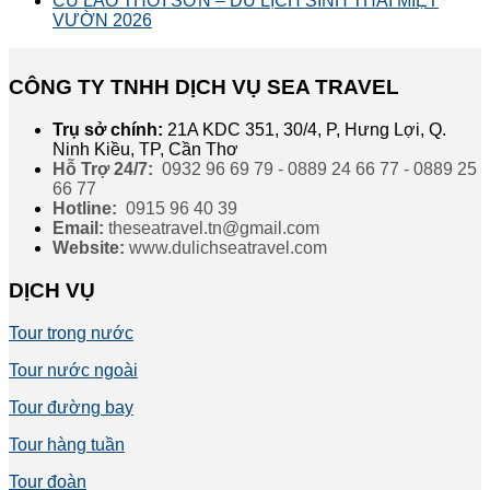
CÙ LAO THỚI SƠN – DU LỊCH SINH THÁI MIỆT
VƯỜN 2026
CÔNG TY TNHH DỊCH VỤ SEA TRAVEL
Trụ sở chính:
21A KDC 351, 30/4, P, Hưng Lợi, Q.
Ninh Kiều, TP, Cần Thơ
Hỗ Trợ 24/7:
0932 96 69 79 - 0889 24 66 77 - 0889 25
66 77
Hotline:
0915 96 40 39
Email:
theseatravel.tn@gmail.com
Website:
www.dulichseatravel.com
DỊCH VỤ
Tour trong nước
Tour nước ngoài
Tour đường bay
Tour hàng tuần
Tour đoàn