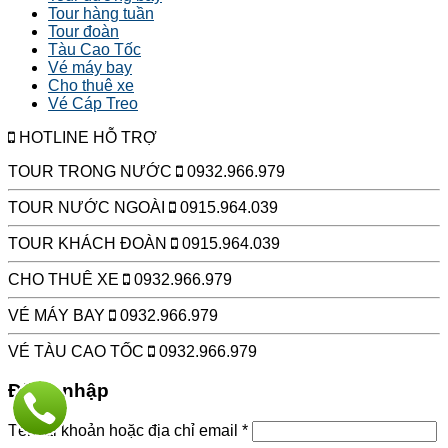
Tour hàng tuần
Tour đoàn
Tàu Cao Tốc
Vé máy bay
Cho thuê xe
Vé Cáp Treo
HOTLINE HỖ TRỢ
TOUR TRONG NƯỚC
0932.966.979
TOUR NƯỚC NGOÀI
0915.964.039
TOUR KHÁCH ĐOÀN
0915.964.039
CHO THUÊ XE
0932.966.979
VÉ MÁY BAY
0932.966.979
VÉ TÀU CAO TỐC
0932.966.979
Đăng nhập
Tên tài khoản hoặc địa chỉ email
*