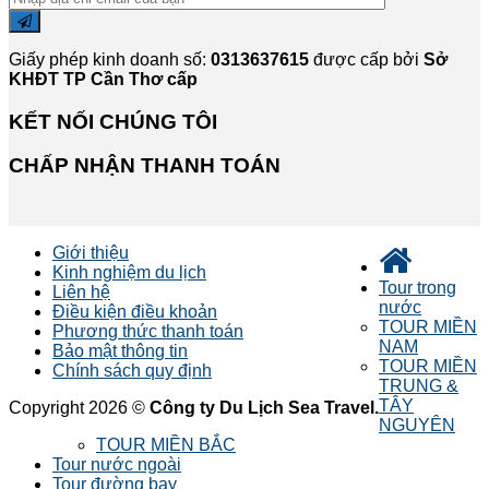
Giấy phép kinh doanh số:
0313637615
được cấp bởi
Sở
KHĐT TP Cần Thơ cấp
KẾT NỐI CHÚNG TÔI
CHẤP NHẬN THANH TOÁN
Giới thiệu
Kinh nghiệm du lịch
Tour trong
Liên hệ
nước
Điều kiện điều khoản
TOUR MIỀN
Phương thức thanh toán
NAM
Bảo mật thông tin
TOUR MIỀN
Chính sách quy định
TRUNG &
TÂY
Copyright 2026 ©
Công ty Du Lịch Sea Travel.
NGUYÊN
TOUR MIỀN BẮC
Tour nước ngoài
Tour đường bay