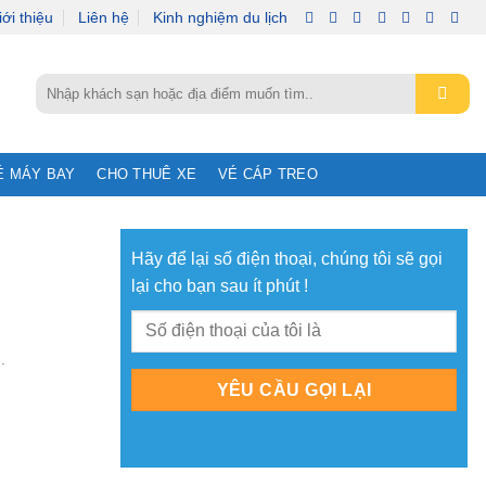
iới thiệu
Liên hệ
Kinh nghiệm du lịch
Tìm
kiếm:
É MÁY BAY
CHO THUÊ XE
VÉ CÁP TREO
Hãy để lại số điện thoại, chúng tôi sẽ gọi
lại cho bạn sau ít phút !
.