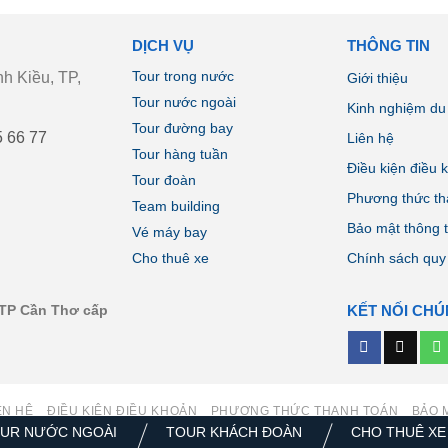
DỊCH VỤ
THÔNG TIN
Tour trong nước
h Kiều, TP,
Giới thiệu
Tour nước ngoài
Kinh nghiệm du 
Tour đường bay
5 66 77
Liên hệ
Tour hàng tuần
Điều kiện điều 
Tour đoàn
Phương thức th
Team building
Bảo mật thông t
Vé máy bay
Cho thuê xe
Chính sách quy
TP Cần Thơ cấp
KẾT NỐI CHÚ
ÊN HỆ
ĐIỀU KIỆN ĐIỀU KHOẢN
PHƯƠNG THỨC THANH TOÁN
BẢO 
UR NƯỚC NGOÀI
TOUR KHÁCH ĐOÀN
CHO THUÊ XE
Copyright 2026 ©
Công ty Du Lịch Sea Travel.