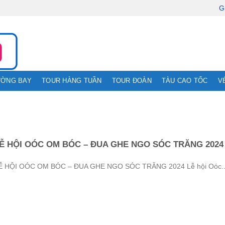
G
ƯỜNG BAY
TOUR HÀNG TUẦN
TOUR ĐOÀN
TÀU CAO TỐC
V
Ễ HỘI OÓC OM BÓC – ĐUA GHE NGO SÓC TRĂNG 2024
Ễ HỘI OÓC OM BÓC – ĐUA GHE NGO SÓC TRĂNG 2024 Lễ hội Oóc..