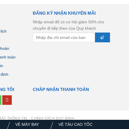
ĐĂNG KÝ NHẬN KHUYẾN MÃI
Nhập email để có cơ hội giảm 50% cho
chuyến đi tiếp theo của Quý khách
lịch
khoản
anh toán
in
 định
NG TÔI
CHẤP NHẬN THANH TOÁN
MẬT THÔNG TIN
CHÍNH SÁCH QUY ĐỊNH
VÉ MÁY BAY
VÉ TÀU CAO TỐC