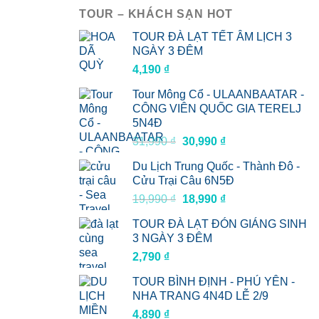
TOUR – KHÁCH SẠN HOT
TOUR ĐÀ LẠT TẾT ÂM LỊCH 3
NGÀY 3 ĐÊM
4,190
₫
Tour Mông Cổ - ULAANBAATAR -
CÔNG VIÊN QUỐC GIA TERELJ
5N4Đ
Giá
Giá
31,990
₫
30,990
₫
gốc
hiện
Du Lịch Trung Quốc - Thành Đô -
là:
tại
Cửu Trại Câu 6N5Đ
31,990 ₫.
là:
Giá
Giá
19,990
₫
18,990
₫
30,990 ₫.
gốc
hiện
TOUR ĐÀ LẠT ĐÓN GIÁNG SINH
là:
tại
3 NGÀY 3 ĐÊM
19,990 ₫.
là:
2,790
₫
18,990 ₫.
TOUR BÌNH ĐỊNH - PHÚ YÊN -
NHA TRANG 4N4D LỄ 2/9
4,890
₫