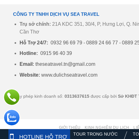
CÔNG TY TNHH DỊCH VỤ SEA TRAVEL
Trụ sở chính:
21A KDC 351, 30/4, P, Hưng Lợi, Q. Nin
Cần Thơ
Hỗ Trợ 24/7:
0932 96 69 79 - 0889 24 66 77 - 0889 2
Hotline:
0915 96 40 39
Email:
theseatravel.tn@gmail.com
Website:
www.dulichseatravel.com
Giấy phép kinh doanh số:
0313637615
được cấp bởi
Sở KHĐT 
GIỚI THIỆU
KINH NGHIỆM DU LỊCH
LI
TOUR TRONG NƯỚC
TO
HOTLINE HỖ TRỢ