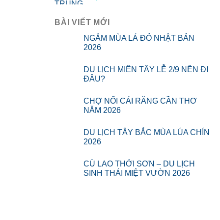
BÀI VIẾT MỚI
NGẮM MÙA LÁ ĐỎ NHẬT BẢN
2026
DU LỊCH MIỀN TÂY LỄ 2/9 NÊN ĐI
ĐÂU?
CHỢ NỔI CÁI RĂNG CẦN THƠ
NĂM 2026
DU LỊCH TÂY BẮC MÙA LÚA CHÍN
2026
CÙ LAO THỚI SƠN – DU LỊCH
SINH THÁI MIỆT VƯỜN 2026