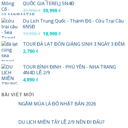
QUỐC GIA TERELJ 5N4Đ
Giá
Giá
31,990
₫
30,990
₫
gốc
hiện
Du Lịch Trung Quốc - Thành Đô - Cửu Trại Câu
là:
tại
6N5Đ
31,990 ₫.
là:
Giá
Giá
19,990
₫
18,990
₫
30,990 ₫.
gốc
hiện
TOUR ĐÀ LẠT ĐÓN GIÁNG SINH 3 NGÀY 3 ĐÊM
là:
tại
2,790
₫
19,990 ₫.
là:
18,990 ₫.
TOUR BÌNH ĐỊNH - PHÚ YÊN - NHA TRANG
4N4D LỄ 2/9
4,890
₫
BÀI VIẾT MỚI
NGẮM MÙA LÁ ĐỎ NHẬT BẢN 2026
DU LỊCH MIỀN TÂY LỄ 2/9 NÊN ĐI ĐÂU?