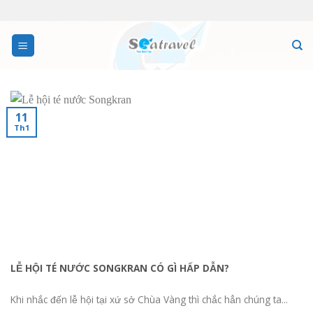
Skip
to
content
11
Th1
LỄ HỘI TÉ NƯỚC SONGKRAN CÓ GÌ HẤP DẪN?
Khi nhắc đến lễ hội tại xứ sở Chùa Vàng thì chắc hẳn chúng ta...