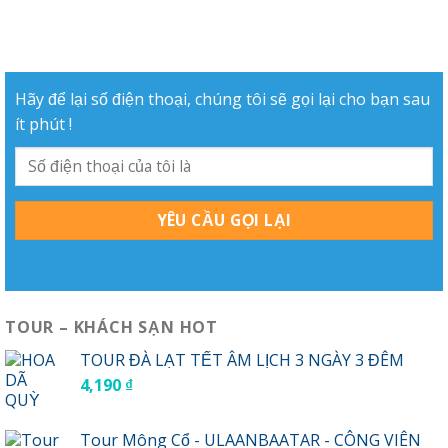
Hãy để lại số điện thoại, chúng tôi sẽ gọi lại cho bạn sau
ít phút !
TOUR – KHÁCH SẠN HOT
TOUR ĐÀ LẠT TẾT ÂM LỊCH 3 NGÀY 3 ĐÊM
4,190
₫
Tour Mông Cổ - ULAANBAATAR - CÔNG VIÊN