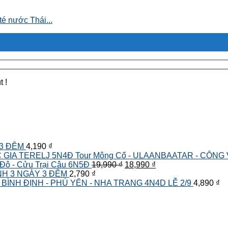
nước Thái...
t !
 3 ĐÊM
4,190
₫
Tour Mông Cổ - ULAANBAATAR - CÔNG
Giá
Giá
 Đô - Cửu Trại Câu 6N5Đ
19,990
₫
18,990
₫
gốc
hiện
NH 3 NGÀY 3 ĐÊM
2,790
₫
là:
tại
BÌNH ĐỊNH - PHÚ YÊN - NHA TRANG 4N4D LỄ 2/9
4,890
₫
19,990 ₫.
là:
18,990 ₫.