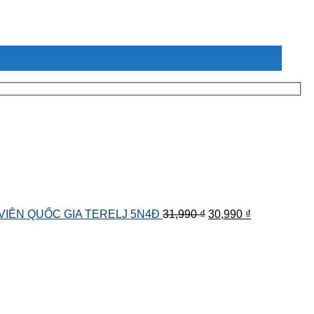
Giá
Giá
 VIÊN QUỐC GIA TERELJ 5N4Đ
31,990
₫
30,990
₫
gốc
hiện
là:
tại
31,990 ₫.
là:
30,990 ₫.