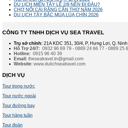
DU LỊCH MIỀN TÂY LỄ 2/9 NÊN ĐI ĐÂU?
CHỢ NỔI CÁI RĂNG CẦN THƠ NĂM 2026
DU LỊCH TÂY BẮC MÙA LÚA CHÍN 2026
CÔNG TY TNHH DỊCH VỤ SEA TRAVEL
Trụ sở chính:
21A KDC 351, 30/4, P, Hưng Lợi, Q. Ninh
Hỗ Trợ 24/7:
0932 96 69 79 - 0889 24 66 77 - 0889 25 
Hotline:
0915 96 40 39
Email:
theseatravel.tn@gmail.com
Website:
www.dulichseatravel.com
DỊCH VỤ
Tour trong nước
Tour nước ngoài
Tour đường bay
Tour hàng tuần
Tour đoàn