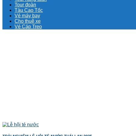
Tour đoàn
Tàu Cao Tốc
Vé máy bay
Cho thuê xe
Vé Cáp Treo