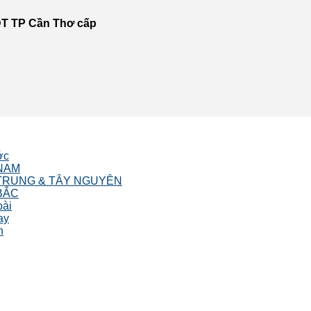
T TP Cần Thơ cấp
ớc
NAM
TRUNG & TÂY NGUYÊN
BẮC
oài
ay
n