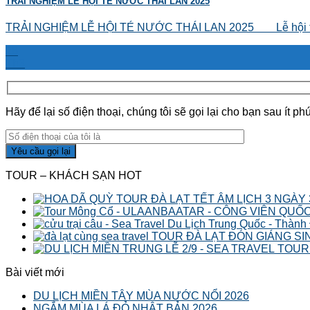
TRẢI NGHIỆM LỄ HỘI TÉ NƯỚC THÁI LAN 2025
TRẢI NGHIỆM LỄ HỘI TÉ NƯỚC THÁI LAN 2025 Lễ hội té 
28
Th3
Hãy để lại số điện thoại, chúng tôi sẽ gọi lại cho bạn sau ít phú
TOUR – KHÁCH SẠN HOT
TOUR ĐÀ LẠT TẾT ÂM LỊCH 3 NGÀY
Du Lịch Trung Quốc - Thành
TOUR ĐÀ LẠT ĐÓN GIÁNG SI
TOUR 
Bài viết mới
DU LỊCH MIỀN TÂY MÙA NƯỚC NỔI 2026
NGẮM MÙA LÁ ĐỎ NHẬT BẢN 2026