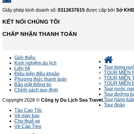
Giấy phép kinh doanh số:
0313637615
được cấp bởi
Sở KHĐ
KẾT NỐI CHÚNG TÔI
CHẤP NHẬN THANH TOÁN
Giới thiệu
Kinh nghiệm du lịch
Tour trong nư
Liên hệ
TOUR MIỀN 
Điều kiện điều khoản
TOUR MIỀN 
Phương thức thanh toán
TOUR MIỀN 
Bảo mật thông tin
Tour nước ng
Chính sách quy định
Tour đường b
Tour hàng tuầ
Copyright 2026 ©
Công ty Du Lịch Sea Travel.
Tour đoàn
Tàu Cao Tốc
Vé máy bay
Cho thuê xe
Vé Cáp Treo