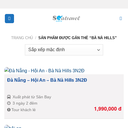
Skip
to
content
TRANG CHỦ
/
SẢN PHẨM ĐƯỢC GẮN THẺ “BÀ NÀ HILLS”
Đà Nẵng – Hội An – Bà Nà Hills 3N2Đ
Xuất phát từ Sân Bay
3 ngày 2 đêm
1,990,000
đ
Tour khách lẻ