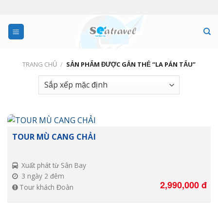
Skip
to
content
TRANG CHỦ
/
SẢN PHẨM ĐƯỢC GẮN THẺ “LA PÁN TẨU”
TOUR MÙ CANG CHẢI
Xuất phát từ Sân Bay
3 ngày 2 đêm
2,990,000
đ
Tour khách Đoàn