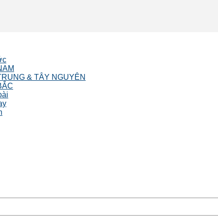
ớc
NAM
TRUNG & TÂY NGUYÊN
BẮC
oài
ay
n