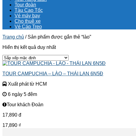
Tour đoàn
Tàu Cao Tốc
Vé máy bay
Cho thuê xe
Vé Cáp Treo
Trang chủ
/
Sản phẩm được gắn thẻ “lào”
Hiển thị kết quả duy nhất
TOUR CAMPUCHIA – LÀO – THÁI LAN 6N5Đ
Xuất phát từ HCM
6 ngày 5 đêm
Tour khách Đoàn
17,890
đ
17,890
₫