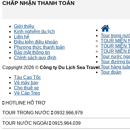
CHẤP NHẬN THANH TOÁN
Giới thiệu
Kinh nghiệm du lịch
Tour trong nư
Liên hệ
TOUR MIỀN 
Điều kiện điều khoản
TOUR MIỀN 
Phương thức thanh toán
TOUR MIỀN 
Bảo mật thông tin
Tour nước ng
Chính sách quy định
Tour đường b
Tour hàng tuầ
Copyright 2026 ©
Công ty Du Lịch Sea Travel.
Tour đoàn
Tàu Cao Tốc
Vé máy bay
Cho thuê xe
Vé Cáp Treo
HOTLINE HỖ TRỢ
TOUR TRONG NƯỚC
0932.966.979
TOUR NƯỚC NGOÀI
0915.964.039