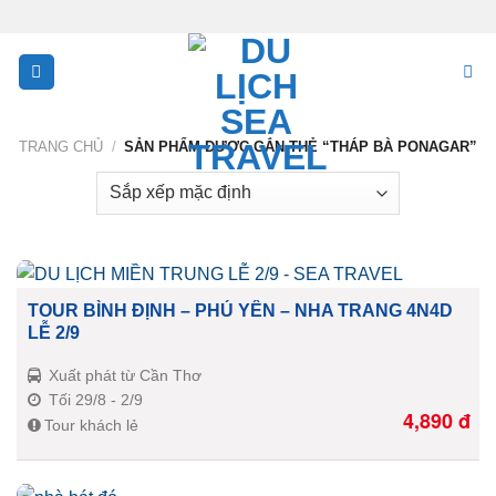
Skip
to
content
TRANG CHỦ
/
SẢN PHẨM ĐƯỢC GẮN THẺ “THÁP BÀ PONAGAR”
TOUR BÌNH ĐỊNH – PHÚ YÊN – NHA TRANG 4N4D
LỄ 2/9
Xuất phát từ Cần Thơ
Tối 29/8 - 2/9
4,890
đ
Tour khách lẻ