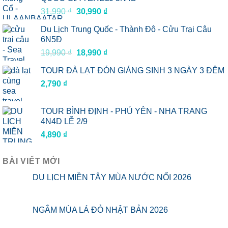
Giá
Giá
31,990
₫
30,990
₫
gốc
hiện
Du Lịch Trung Quốc - Thành Đô - Cửu Trại Câu
là:
tại
6N5Đ
31,990 ₫.
là:
Giá
Giá
19,990
₫
18,990
₫
30,990 ₫.
gốc
hiện
TOUR ĐÀ LẠT ĐÓN GIÁNG SINH 3 NGÀY 3 ĐÊM
là:
tại
2,790
₫
19,990 ₫.
là:
18,990 ₫.
TOUR BÌNH ĐỊNH - PHÚ YÊN - NHA TRANG
4N4D LỄ 2/9
4,890
₫
BÀI VIẾT MỚI
DU LỊCH MIỀN TÂY MÙA NƯỚC NỔI 2026
NGẮM MÙA LÁ ĐỎ NHẬT BẢN 2026