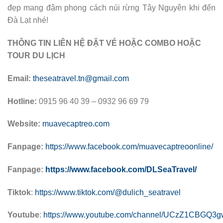
đẹp mang đậm phong cách núi rừng Tây Nguyên khi đến
Đà Lạt nhé!
THÔNG TIN LIÊN HỆ ĐẶT VÉ HOẶC COMBO HOẶC
TOUR DU LỊCH
Email:
theseatravel.tn@gmail.com
Hotline:
0915 96 40 39 – 0932 96 69 79
Website:
muavecaptreo.com
Fanpage:
https://www.facebook.com/muavecaptreoonline/
Fanpage:
https://www.facebook.com/DLSeaTravel/
Tiktok
:
https://www.tiktok.com/@dulich_seatravel
Youtube
:
https://www.youtube.com/channel/UCzZ1CBGQ