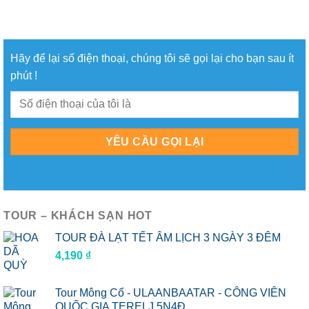
Hãy để lại số điện thoại, chúng tôi sẽ gọi lại cho bạn sau ít
phút !
TOUR – KHÁCH SẠN HOT
TOUR ĐÀ LẠT TẾT ÂM LỊCH 3 NGÀY 3 ĐÊM
4,190
₫
Tour Mông Cổ - ULAANBAATAR - CÔNG VIÊN
QUỐC GIA TERELJ 5N4Đ