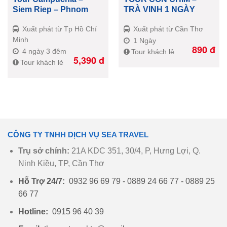
Siem Riep – Phnom
TRÀ VINH 1 NGÀY
Penh 4N3Đ
Xuất phát từ Tp Hồ Chí
Xuất phát từ Cần Thơ
Minh
1 Ngày
890
đ
4 ngày 3 đêm
Tour khách lẻ
5,390
đ
Tour khách lẻ
CÔNG TY TNHH DỊCH VỤ SEA TRAVEL
Trụ sở chính:
21A KDC 351, 30/4, P, Hưng Lợi, Q.
Ninh Kiều, TP, Cần Thơ
Hỗ Trợ 24/7:
0932 96 69 79 - 0889 24 66 77 - 0889 25
66 77
Hotline:
0915 96 40 39