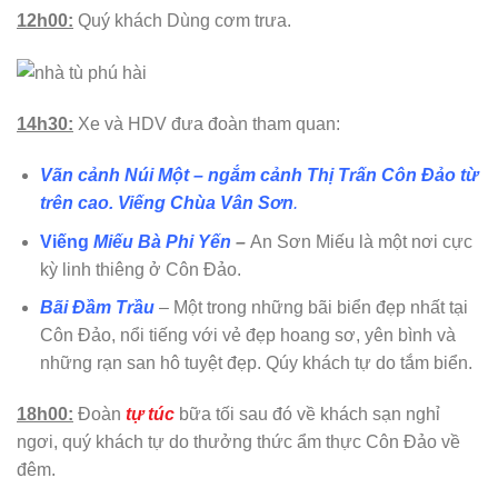
12h00:
Quý khách Dùng cơm trưa.
14h30:
Xe và HDV đưa đoàn tham quan:
Vãn cảnh Núi Một – ngắm cảnh Thị Trấn Côn Đảo từ
trên cao.
Viếng Chùa Vân Sơn
.
Viếng
Miếu Bà Phi Yến
–
An Sơn Miếu là một nơi cực
kỳ linh thiêng ở Côn Đảo.
Bãi Đầm Trầu
– Một trong những bãi biển đẹp nhất tại
Côn Đảo, nổi tiếng với vẻ đẹp hoang sơ, yên bình và
những rạn san hô tuyệt đẹp. Qúy khách tự do tắm biển.
18h00:
Đoàn
tự túc
bữa tối sau đó về khách sạn nghỉ
ngơi, quý khách tự do thưởng thức ẩm thực Côn Đảo về
đêm.