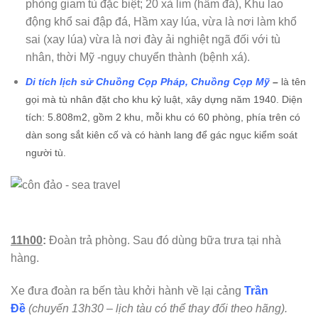
phòng giam tù đặc biệt; 20 xà lim (hầm đá), Khu lao
động khổ sai đập đá, Hầm xay lúa, vừa là nơi làm khổ
sai (xay lúa) vừa là nơi đày ải nghiệt ngã đối với tù
nhân, thời Mỹ -ngụy chuyển thành (bệnh xá).
Di tích lịch sử Chuồng Cọp Pháp, Chuồng Cọp Mỹ
–
là tên
gọi mà tù nhân đặt cho khu kỷ luật, xây dựng năm 1940. Diện
tích: 5.808m2, gồm 2 khu, mỗi khu có 60 phòng, phía trên có
dàn song sắt kiên cố và có hành lang để gác ngục kiểm soát
người tù.
11h00
:
Đoàn trả phòng. Sau đó dùng bữa trưa tại nhà
hàng.
Xe đưa đoàn ra bến tàu khởi hành về lại cảng
Trần
Đề
(chuyến 13h30 – lịch tàu có thể thay đổi
theo hãng).