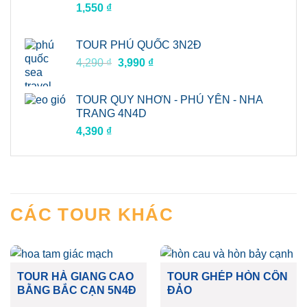
1,550
₫
TOUR PHÚ QUỐC 3N2Đ
Giá
Giá
4,290
₫
3,990
₫
gốc
hiện
là:
tại
TOUR QUY NHƠN - PHÚ YÊN - NHA
4,290 ₫.
là:
TRANG 4N4D
3,990 ₫.
4,390
₫
CÁC TOUR KHÁC
TOUR HÀ GIANG CAO
TOUR GHÉP HÒN CÔN
BẰNG BẮC CẠN 5N4Đ
ĐẢO