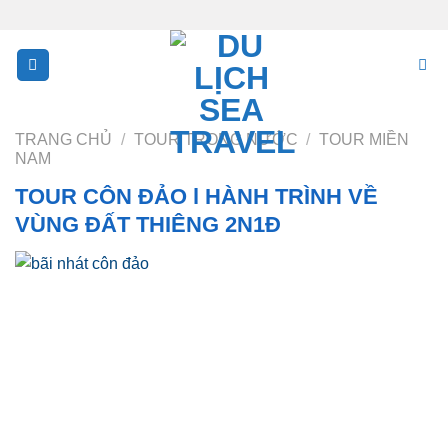
Skip
to
content
TRANG CHỦ
/
TOUR TRONG NƯỚC
/
TOUR MIỀN
NAM
TOUR CÔN ĐẢO l HÀNH TRÌNH VỀ
VÙNG ĐẤT THIÊNG 2N1Đ