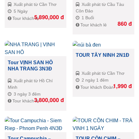
Xuất phát từ Cần Thơ
Xuất phát từ Cầu Tàu
Côn Đảo
5 Ngày
5,890,000
đ
1 Buổi
Tour khách lẻ
860
đ
Tour khách lẻ
TOUR TÂY NINH 2N1Đ
Tour VỊNH SAN HÔ
NHA TRANG 3N3Đ
Xuất phát từ Cần Thơ
2 ngày 1 đêm
Xuất phát từ Hồ Chí
1,990
đ
Tour khách Đoàn
Minh
3 ngày 3 đêm
3,800,000
đ
Tour khách lẻ
Tour Campuchia –
TOUR CỒN CHIM –