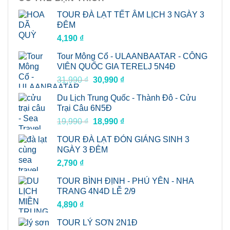
TOUR ĐÀ LẠT TẾT ÂM LỊCH 3 NGÀY 3
ĐÊM
4,190
₫
Tour Mông Cổ - ULAANBAATAR - CÔNG
VIÊN QUỐC GIA TERELJ 5N4Đ
Giá
Giá
31,990
₫
30,990
₫
gốc
hiện
Du Lịch Trung Quốc - Thành Đô - Cửu
là:
tại
Trại Câu 6N5Đ
31,990 ₫.
là:
Giá
Giá
19,990
₫
18,990
₫
30,990 ₫.
gốc
hiện
TOUR ĐÀ LẠT ĐÓN GIÁNG SINH 3
là:
tại
NGÀY 3 ĐÊM
19,990 ₫.
là:
2,790
₫
18,990 ₫.
TOUR BÌNH ĐỊNH - PHÚ YÊN - NHA
TRANG 4N4D LỄ 2/9
4,890
₫
TOUR LÝ SƠN 2N1Đ