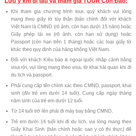
Lưu ý khi đi tàu và tham gia TOUR Côn Đảo:
Khi tham gia chương trình tour, quý khách vui lòng
mang theo giấy tờ tùy thân (bản chính đối với khách
Việt Nam là CMND (rõ ảnh, còn hạn dưới 15 năm) hoặc
Giấy phép lái xe (rõ ảnh, còn hạn sử dụng) hoặc
Passport (còn hạn trên 1 tháng) hoặc các loại giấy tờ
khác theo quy định của hàng không Việt Nam.
Đối với khách Kiều bào & ngoại quốc nhập cảnh bằng
visa rời, vui lòng mang theo visa, tờ khai hải quan khi đi
du lịch và passport.
Phải cung cấp tên chính xác theo CMND, passport, khai
sinh (đ/v trẻ em dưới 14 tuổi). Cung cấp ngày tháng
năm sinh của trẻ em dưới 12 tuổi.
Từ 14 tuổi trở lên phải đi máy bay bằng CMND.
Trẻ em dưới 14 tuổi khi đi du lịch, vui lòng mang theo
Giấy Khai Sinh (bản chính hoặc sao y có thị thực) để