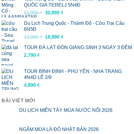
QUỐC GIA TERELJ 5N4Đ
Giá
Giá
31,990
₫
30,990
₫
gốc
hiện
Du Lịch Trung Quốc - Thành Đô - Cửu Trại Câu
là:
tại
6N5Đ
31,990 ₫.
là:
Giá
Giá
19,990
₫
18,990
₫
30,990 ₫.
gốc
hiện
TOUR ĐÀ LẠT ĐÓN GIÁNG SINH 3 NGÀY 3 ĐÊM
là:
tại
2,790
₫
19,990 ₫.
là:
18,990 ₫.
TOUR BÌNH ĐỊNH - PHÚ YÊN - NHA TRANG
4N4D LỄ 2/9
4,890
₫
BÀI VIẾT MỚI
DU LỊCH MIỀN TÂY MÙA NƯỚC NỔI 2026
NGẮM MÙA LÁ ĐỎ NHẬT BẢN 2026