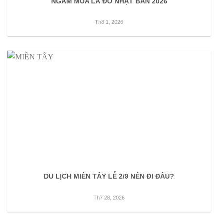
NGẮM MÙA LÁ ĐỎ NHẬT BẢN 2026
Th8 1, 2026
DU LỊCH MIỀN TÂY LỄ 2/9 NÊN ĐI ĐÂU?
Th7 28, 2026