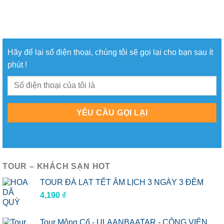
Hãy để lại số điện thoại, chúng tôi sẽ gọi lại cho bạn sau ít
phút !
TOUR – KHÁCH SẠN HOT
TOUR ĐÀ LẠT TẾT ÂM LỊCH 3 NGÀY 3 ĐÊM
4,190
₫
Tour Mông Cổ - ULAANBAATAR - CÔNG VIÊN