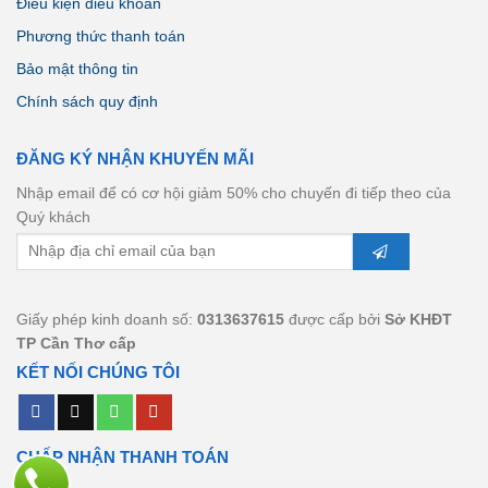
Điều kiện điều khoản
Phương thức thanh toán
Bảo mật thông tin
Chính sách quy định
ĐĂNG KÝ NHẬN KHUYẾN MÃI
Nhập email để có cơ hội giảm 50% cho chuyến đi tiếp theo của
Quý khách
Giấy phép kinh doanh số:
0313637615
được cấp bởi
Sở KHĐT
TP Cần Thơ cấp
KẾT NỐI CHÚNG TÔI
CHẤP NHẬN THANH TOÁN