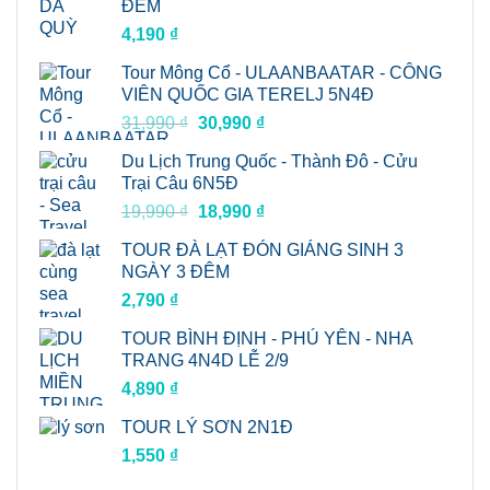
ĐÊM
4,190
₫
Tour Mông Cổ - ULAANBAATAR - CÔNG
VIÊN QUỐC GIA TERELJ 5N4Đ
Giá
Giá
31,990
₫
30,990
₫
gốc
hiện
Du Lịch Trung Quốc - Thành Đô - Cửu
là:
tại
Trại Câu 6N5Đ
31,990 ₫.
là:
Giá
Giá
19,990
₫
18,990
₫
30,990 ₫.
gốc
hiện
TOUR ĐÀ LẠT ĐÓN GIÁNG SINH 3
là:
tại
NGÀY 3 ĐÊM
19,990 ₫.
là:
2,790
₫
18,990 ₫.
TOUR BÌNH ĐỊNH - PHÚ YÊN - NHA
TRANG 4N4D LỄ 2/9
4,890
₫
TOUR LÝ SƠN 2N1Đ
1,550
₫