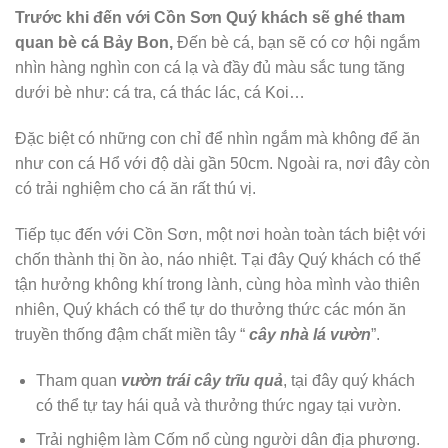
Trước khi đến với Cồn Sơn Quý khách sẽ ghé tham
quan bè cá Bảy Bon,
Đến bè cá, bạn sẽ có cơ hội ngắm
nhìn hàng nghìn con cá lạ và đầy đủ màu sắc tung tăng
dưới bè như: cá tra, cá thác lác, cá Koi…
Đặc biệt có những con chỉ để nhìn ngắm mà không để ăn
như con cá Hổ với độ dài gần 50cm. Ngoài ra, nơi đây còn
có trải nghiệm cho cá ăn rất thú vị.
Tiếp tục đến với Cồn Sơn, một nơi hoàn toàn tách biệt với
chốn thành thị ồn ào, náo nhiệt. Tại đây Quý khách có thể
tận hưởng không khí trong lành, cùng hòa mình vào thiên
nhiên, Quý khách có thể tự do thưởng thức các món ăn
truyền thống đậm chất miền tây “
cây nhà lá vườn
”.
Tham quan
vườn trái cây trĩu quả
, tại đây quý khách
có thể tự tay hái quả và thưởng thức ngay tại vườn.
Trải nghiệm làm Cốm nổ cùng người dân địa phương.