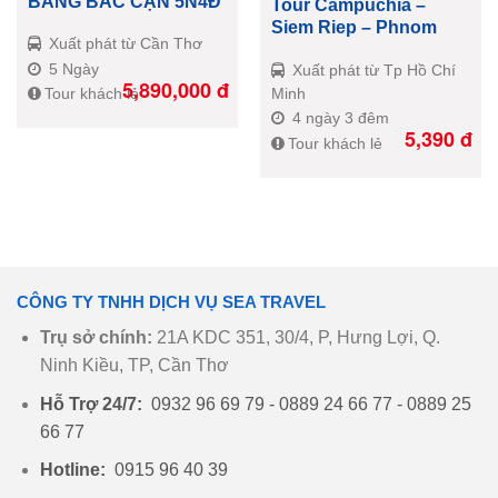
BẰNG BẮC CẠN 5N4Đ
Tour Campuchia –
Siem Riep – Phnom
Xuất phát từ Cần Thơ
Penh 4N3Đ
5 Ngày
Xuất phát từ Tp Hồ Chí
5,890,000
đ
Tour khách lẻ
Minh
4 ngày 3 đêm
5,390
đ
Tour khách lẻ
CÔNG TY TNHH DỊCH VỤ SEA TRAVEL
Trụ sở chính:
21A KDC 351, 30/4, P, Hưng Lợi, Q.
Ninh Kiều, TP, Cần Thơ
Hỗ Trợ 24/7:
0932 96 69 79 - 0889 24 66 77 - 0889 25
66 77
Hotline:
0915 96 40 39