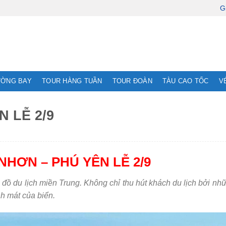
G
ƯỜNG BAY
TOUR HÀNG TUẦN
TOUR ĐOÀN
TÀU CAO TỐC
V
 LỄ 2/9
NHƠN – PHÚ YÊN LỄ 2/9
đồ du lịch miền Trung.
Không chỉ thu hút khách du lịch bởi n
h mát của biển.