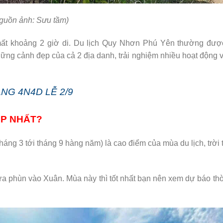
guồn ảnh: Sưu tầm)
t khoảng 2 giờ di. Du lịch Quy Nhơn Phú Yên thường đượ
ng cảnh đẹp của cả 2 địa danh, trải nghiệm nhiều hoạt động v
NG 4N4D LỄ 2/9
ẸP NHẤT?
áng 3 tới tháng 9 hàng năm) là cao điểm của mùa du lịch, trời 
ưa phùn vào Xuân. Mùa này thì tốt nhất bạn nên xem dự báo thời