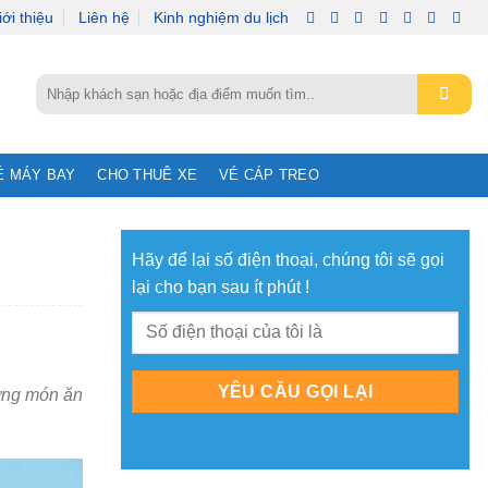
iới thiệu
Liên hệ
Kinh nghiệm du lịch
Tìm
kiếm:
É MÁY BAY
CHO THUÊ XE
VÉ CÁP TREO
Hãy để lại số điện thoại, chúng tôi sẽ gọi
lại cho bạn sau ít phút !
hững món ăn