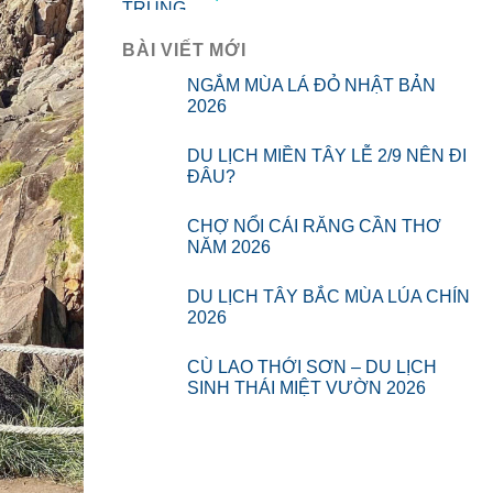
BÀI VIẾT MỚI
NGẮM MÙA LÁ ĐỎ NHẬT BẢN
2026
DU LỊCH MIỀN TÂY LỄ 2/9 NÊN ĐI
ĐÂU?
CHỢ NỔI CÁI RĂNG CẦN THƠ
NĂM 2026
DU LỊCH TÂY BẮC MÙA LÚA CHÍN
2026
CÙ LAO THỚI SƠN – DU LỊCH
SINH THÁI MIỆT VƯỜN 2026