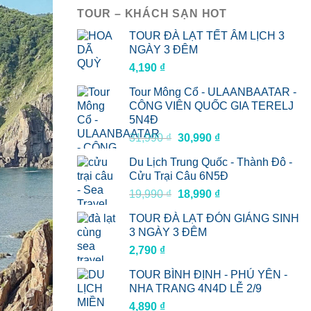
TOUR – KHÁCH SẠN HOT
TOUR ĐÀ LẠT TẾT ÂM LỊCH 3
NGÀY 3 ĐÊM
4,190
₫
Tour Mông Cổ - ULAANBAATAR -
CÔNG VIÊN QUỐC GIA TERELJ
5N4Đ
Giá
Giá
31,990
₫
30,990
₫
gốc
hiện
Du Lịch Trung Quốc - Thành Đô -
là:
tại
Cửu Trại Câu 6N5Đ
31,990 ₫.
là:
Giá
Giá
19,990
₫
18,990
₫
30,990 ₫.
gốc
hiện
TOUR ĐÀ LẠT ĐÓN GIÁNG SINH
là:
tại
3 NGÀY 3 ĐÊM
19,990 ₫.
là:
2,790
₫
18,990 ₫.
TOUR BÌNH ĐỊNH - PHÚ YÊN -
NHA TRANG 4N4D LỄ 2/9
4,890
₫