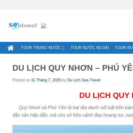
Skip
to
content
TOUR TRONG NƯỚC
TOUR NƯỚC NGOÀI
TOUR Đ
DU LỊCH QUY NHƠN – PHÚ YÊN
Posted on
11 Tháng 7, 2025
by
Du Lịch Sea Travel
DU LỊCH QUY 
Quy Nhơn và Phú Yên là hai địa danh nổi bật trên bản 
đặc sản hấp dẫn, mà còn sở hữu cảnh đẹp hoang sơ, xan