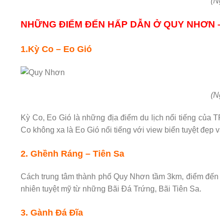
(N
NHỮNG ĐIỂM ĐẾN HẤP DẪN Ở QUY NHƠN 
1.Kỳ Co – Eo Gió
(N
Kỳ Co, Eo Gió là những địa điểm du lịch nổi tiếng của
Co không xa là Eo Gió nổi tiếng với view biển tuyệt đẹ
2. Ghềnh Ráng – Tiên Sa
Cách trung tâm thành phố Quy Nhơn tầm 3km, điểm đến 
nhiên tuyệt mỹ từ những Bãi Đá Trứng, Bãi Tiên Sa.
3. Gành Đá Đĩa