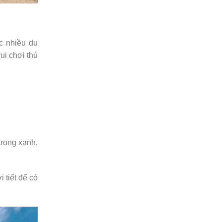
c nhiều du
ui chơi thú
trong xạnh,
 tiết để có