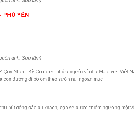
guồn ảnh: Sưu tầm)
– PHÚ YÊN
guồn ảnh: Sưu tầm)
 TP Quy Nhơn. Kỳ Co được nhiều người ví như Maldives Việt N
p và con đường đi bộ ôm theo sườn núi ngoạn mục.
thu hút đông đảo du khách, bạn sẽ được chiêm ngưỡng một vẻ