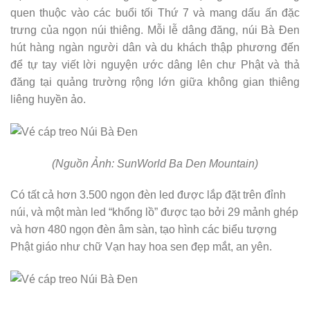
quen thuộc vào các buổi tối Thứ 7 và mang dấu ấn đặc
trưng của ngọn núi thiêng. Mỗi lễ dâng đăng, núi Bà Đen
hút hàng ngàn người dân và du khách thập phương đến
để tự tay viết lời nguyện ước dâng lên chư Phật và thả
đăng tại quảng trường rộng lớn giữa không gian thiêng
liêng huyền ảo.
(Nguồn Ảnh: SunWorld Ba Den Mountain)
Có tất cả hơn 3.500 ngọn đèn led được lắp đặt trên đỉnh
núi, và một màn led “khổng lồ” được tạo bởi 29 mảnh ghép
và hơn 480 ngọn đèn âm sàn, tạo hình các biểu tượng
Phật giáo như chữ Vạn hay hoa sen đẹp mắt, an yên.