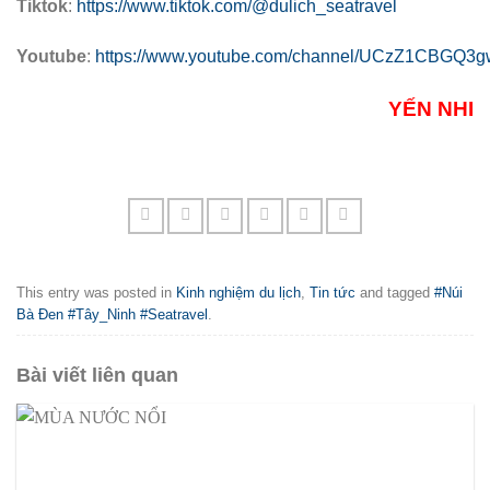
Tiktok
:
https://www.tiktok.com/@dulich_seatravel
Youtube
:
https://www.youtube.com/channel/UCzZ1CBGQ
YẾN NHI
This entry was posted in
Kinh nghiệm du lịch
,
Tin tức
and tagged
#Núi
Bà Đen #Tây_Ninh #Seatravel
.
Bài viết liên quan