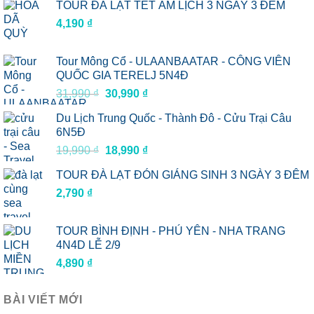
TOUR ĐÀ LẠT TẾT ÂM LỊCH 3 NGÀY 3 ĐÊM
4,190
₫
Tour Mông Cổ - ULAANBAATAR - CÔNG VIÊN
QUỐC GIA TERELJ 5N4Đ
Giá
Giá
31,990
₫
30,990
₫
gốc
hiện
Du Lịch Trung Quốc - Thành Đô - Cửu Trại Câu
là:
tại
6N5Đ
31,990 ₫.
là:
Giá
Giá
19,990
₫
18,990
₫
30,990 ₫.
gốc
hiện
TOUR ĐÀ LẠT ĐÓN GIÁNG SINH 3 NGÀY 3 ĐÊM
là:
tại
2,790
₫
19,990 ₫.
là:
18,990 ₫.
TOUR BÌNH ĐỊNH - PHÚ YÊN - NHA TRANG
4N4D LỄ 2/9
4,890
₫
BÀI VIẾT MỚI