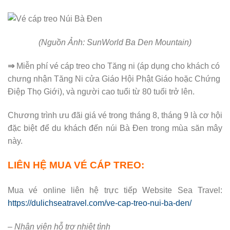
(Nguồn Ảnh: SunWorld Ba Den Mountain)
⇒
Miễn phí vé cáp treo cho Tăng ni (áp dụng cho khách có
chưng nhận Tăng Ni cửa Giáo Hội Phật Giáo hoặc Chứng
Điệp Thọ Giới), và người cao tuổi từ 80 tuổi trở lên.
Chương trình ưu đãi giá vé trong tháng 8, tháng 9 là cơ hội
đặc biệt để du khách đến núi Bà Đen trong mùa săn mây
này.
LIÊN HỆ MUA VÉ CÁP TREO:
Mua vé online liên hệ trực tiếp Website Sea Travel:
https://dulichseatravel.com/ve-cap-treo-nui-ba-den/
– Nhân viên hỗ trợ nhiệt tình