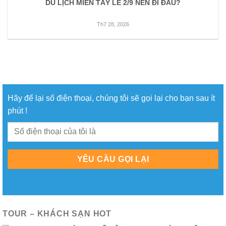
DU LỊCH MIỀN TÂY LỄ 2/9 NÊN ĐI ĐÂU?
Th7 28, 2026
Hãy để lại số điện thoại, chúng tôi sẽ gọi lại cho bạn sau ít
phút !
TOUR – KHÁCH SẠN HOT