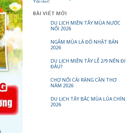
BÀI VIẾT MỚI
DU LỊCH MIỀN TÂY MÙA NƯỚC
NỔI 2026
NGẮM MÙA LÁ ĐỎ NHẬT BẢN
2026
DU LỊCH MIỀN TÂY LỄ 2/9 NÊN ĐI
ĐÂU?
CHỢ NỔI CÁI RĂNG CẦN THƠ
NĂM 2026
DU LỊCH TÂY BẮC MÙA LÚA CHÍN
2026