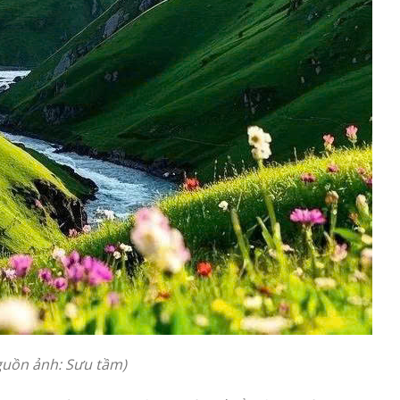
guồn ảnh: Sưu tầm)