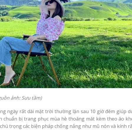
guồn ảnh: Sưu tầm)
ong ngày rất dài mặt trời thường lặn sau 10 giờ đêm giúp d
ần chuẩn bị trang phục mùa hè thoáng mát kèm theo áo kh
t chú trọng các biện pháp chống nắng như mũ nón và kính r