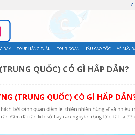
Gi
G BAY
TOUR HÀNG TUẦN
TOUR ĐOÀN
TÀU CAO TỐC
VÉ MÁY B
(TRUNG QUỐC) CÓ GÌ HẤP DẪN?
NG (TRUNG QUỐC) CÓ GÌ HẤP DẪN
hách bởi cảnh quan diễm lệ, thiên nhiên hùng vĩ và nhiều t
trấn đậm dấu ấn lịch sử hay cao nguyên rộng lớn, tất cả đề