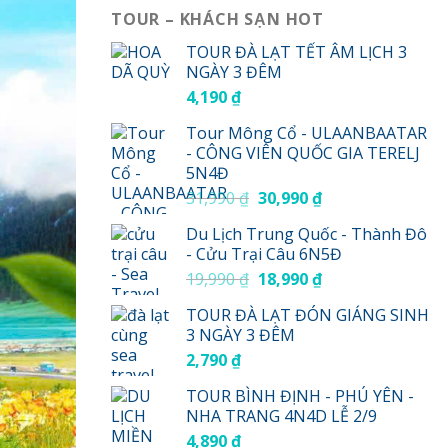
TOUR – KHÁCH SẠN HOT
TOUR ĐÀ LẠT TẾT ÂM LỊCH 3
NGÀY 3 ĐÊM
4,190
₫
Tour Mông Cổ - ULAANBAATAR
- CÔNG VIÊN QUỐC GIA TERELJ
5N4Đ
Giá
Giá
31,990
₫
30,990
₫
gốc
hiện
Du Lịch Trung Quốc - Thành Đô
là:
tại
- Cửu Trại Câu 6N5Đ
31,990 ₫.
là:
Giá
Giá
19,990
₫
18,990
₫
30,990 ₫.
gốc
hiện
TOUR ĐÀ LẠT ĐÓN GIÁNG SINH
là:
tại
3 NGÀY 3 ĐÊM
19,990 ₫.
là:
2,790
₫
18,990 ₫.
TOUR BÌNH ĐỊNH - PHÚ YÊN -
NHA TRANG 4N4D LỄ 2/9
4,890
₫