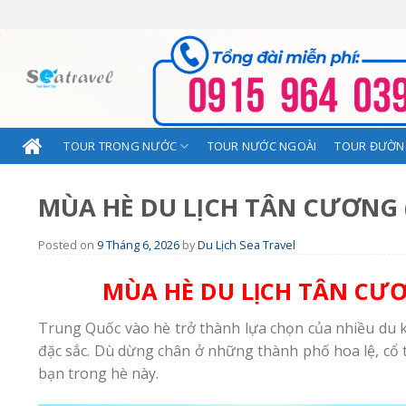
Skip
to
content
TOUR TRONG NƯỚC
TOUR NƯỚC NGOÀI
TOUR ĐƯỜN
MÙA HÈ DU LỊCH TÂN CƯƠNG 
Posted on
9 Tháng 6, 2026
by
Du Lịch Sea Travel
MÙA HÈ DU LỊCH TÂN CƯƠ
Trung Quốc vào hè trở thành lựa chọn của nhiều du k
đặc sắc. Dù dừng chân ở những thành phố hoa lệ, cổ 
bạn trong hè này.