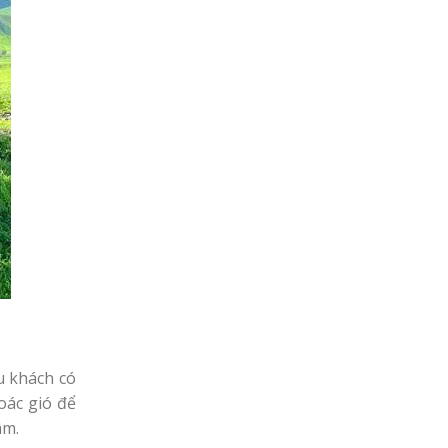
u khách có
oác gió để
âm.