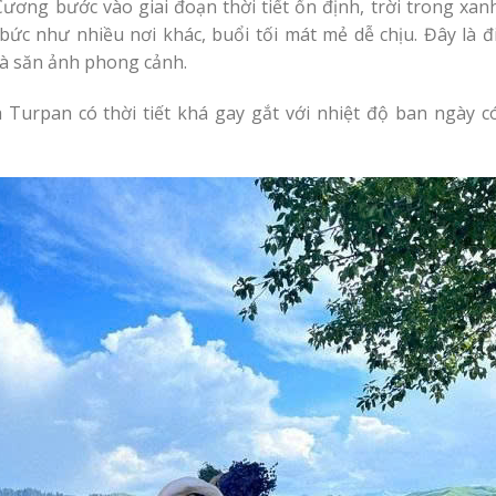
ơng bước vào giai đoạn thời tiết ổn định, trời trong xan
 như nhiều nơi khác, buổi tối mát mẻ dễ chịu. Đây là đi
và săn ảnh phong cảnh.
Turpan có thời tiết khá gay gắt với nhiệt độ ban ngày c