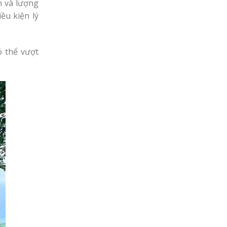
h và lượng
ều kiện lý
ó thể vượt