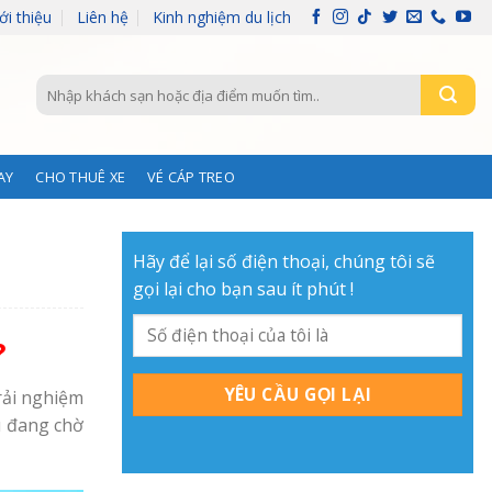
ới thiệu
Liên hệ
Kinh nghiệm du lịch
Tìm
kiếm:
AY
CHO THUÊ XE
VÉ CÁP TREO
Hãy để lại số điện thoại, chúng tôi sẽ
gọi lại cho bạn sau ít phút !
?
rải nghiệm
u đang chờ