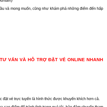
untain)
hu cầu và mong muốn, cũng như khám phá những điểm đến hấp
ỢC TƯ VẤN VÀ HỖ TRỢ ĐẶT VÉ ONLINE NHANH
ệc đặt vé trực tuyến là hình thức được khuyến khích hơn cả.
a cao điểm để tránh tình trạng quá tải, bảo đảm chuyến tham