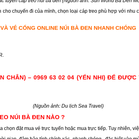
ác tuyến cáp treo núi bà đen (Nguồn ảnh: Sun World Ba Den Mo
ch cho chuyến đi của mình, chọn loại cáp treo phù hợp với n
 VÀ VÉ CỔNG ONLINE NÚI BÀ ĐEN NHANH CHÓNG
R.
YỀN CHÂN) – 0969 63 02 04 (YẾN NHI) ĐỂ ĐƯ
(Nguồn ảnh: Du lịch Sea Travel)
EO NÚI BÀ ĐEN NÀO ?
a chọn đặt mua vé trực tuyến hoặc mua trực tiếp. Tuy nhiên, vi
i gian, đảm bảo tính chính xác, nhanh chóng , đặc biệt vào mù