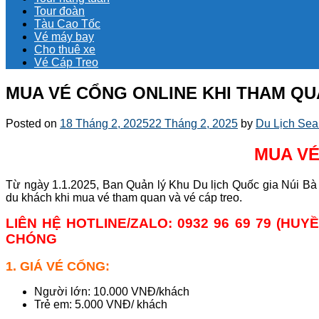
Tour đoàn
Tàu Cao Tốc
Vé máy bay
Cho thuê xe
Vé Cáp Treo
MUA VÉ CỔNG ONLINE KHI THAM QUA
Posted on
18 Tháng 2, 2025
22 Tháng 2, 2025
by
Du Lịch Sea
MUA VÉ
Từ ngày 1.1.2025, Ban Quản lý Khu Du lịch Quốc gia Núi Bà Đ
du khách khi mua vé tham quan và vé cáp treo.
LIÊN HỆ HOTLINE/ZALO: 0932 96 69 79 (HU
CHÓNG
1. GIÁ VÉ CỔNG:
Người lớn: 10.000 VNĐ/khách
Trẻ em: 5.000 VNĐ/ khách