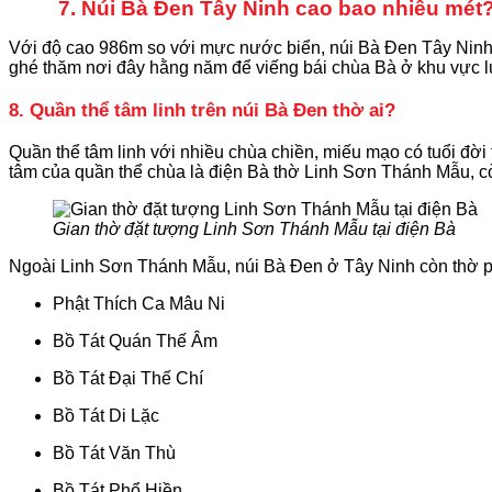
7. Núi Bà Đen Tây Ninh cao bao nhiêu mét
Với độ cao 986m so với mực nước biển, núi Bà Đen Tây Ninh 
ghé thăm nơi đây hằng năm để viếng bái chùa Bà ở khu vực lư
8. Quần thể tâm linh trên núi Bà Đen thờ ai?
Quần thể tâm linh với nhiều chùa chiền, miếu mạo có tuổi đời
tâm của quần thể chùa là điện Bà thờ Linh Sơn Thánh Mẫu, còn
Gian thờ đặt tượng Linh Sơn Thánh Mẫu tại điện Bà
Ngoài Linh Sơn Thánh Mẫu, núi Bà Đen ở Tây Ninh còn thờ ph
Phật Thích Ca Mâu Ni
Bồ Tát Quán Thế Âm
Bồ Tát Đại Thế Chí
Bồ Tát Di Lặc
Bồ Tát Văn Thù
Bồ Tát Phổ Hiền