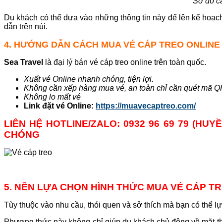
Sơ đồ c
Du khách có thể dựa vào những thông tin này để lên kế hoạ
dẫn trên núi.
4. HƯỚNG DẪN CÁCH MUA VÉ CÁP TREO ONLINE
Sea Travel
là đại lý bán vé cáp treo online trên toàn quốc.
Xuất vé Online nhanh chóng, tiện lợi.
Không cần xếp hàng mua vé, an toàn chỉ cần quét mã Q
Không lo mất vé
Link đặt vé Online:
https://muavecaptreo.com/
LIÊN HỆ HOTLINE/ZALO: 0932 96 69 79 (HU
CHÓNG
5. NÊN LỰA CHỌN HÌNH THỨC MUA VÉ CÁP TR
Tùy thuộc vào nhu cầu, thói quen và sở thích mà bạn có thể lự
Phương thức này không chỉ giúp du khách chủ động về mặt thờ