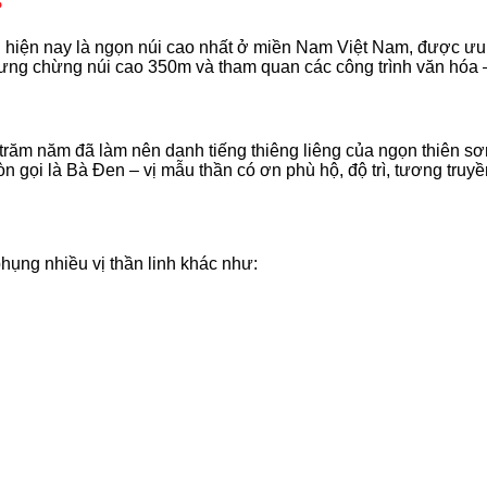
?
hiện nay là ngọn núi cao nhất ở miền Nam Việt Nam, được ưu 
ng chừng núi cao 350m và tham quan các công trình văn hóa – 
 trăm năm đã làm nên danh tiếng thiêng liêng của ngọn thiên sơ
 gọi là Bà Đen – vị mẫu thần có ơn phù hộ, độ trì, tương truy
ụng nhiều vị thần linh khác như: