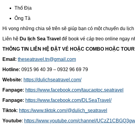
Thổ Địa
Ông Tà
Hi vọng những chia sẻ trên sẽ giúp bạn có một chuyến du lịc
Liên hệ
Du lịch Sea Travel
để book vé cáp treo online ngay nh
THÔNG TIN LIÊN HỆ ĐẶT VÉ HOẶC COMBO HOẶC TOUR
Email:
theseatravel.tn@gmail.com
Hotline:
0915 96 40 39 – 0932 96 69 79
Website:
https://dulichseatravel.com/
Fanpage:
https://www.facebook.com/taucaotoc.seatravel
Fanpage:
https://www.facebook.com/DLSeaTravel/
Tiktok
:
https://www.tiktok.com/@dulich_seatravel
Youtube
:
https://www.youtube.com/channel/UCzZ1CBGQ3