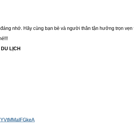
h đáng nhớ. Hãy cùng bạn bè và người thân tận hưởng trọn vẹn
é!!!
 DU LỊCH
gwYVtMMaIFGkeA