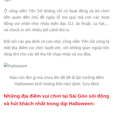
Ở công viên Yên Sở không chỉ có hoạt động và trò chơi
liên quan đến chủ đề ngày lễ ma quỷ mà còn các hoạt
động vui nhộn như nhảy hiện đại, DJ, ảo thuật, ca hát,…
và check in với nhiều bối cảnh thú vị.
Đối với các gia đình có con nhỏ, công viên Yên Sở cũng là
một địa điểm vui chơi tuyệt vời, với không gian ngoài trời
rộng lớn cho các bé tha hồ chạy nhảy và vui đùa.
Nào còn đợi gì mà chưa lên đồ để đi tận hưởng đêm
Halloween kinh hoàng thôi nào! (ảnh: Sưu tầm)
Những địa điểm vui chơi tại Sài Gòn sôi động
và hút khách nhất trong dịp Halloween: