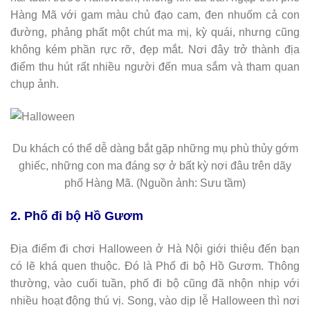
Hàng Mã với gam màu chủ đạo cam, đen nhuốm cả con
đường, phảng phất một chút ma mị, kỳ quái, nhưng cũng
không kém phần rực rỡ, đẹp mắt. Nơi đây trở thành địa
điểm thu hút rất nhiều người đến mua sắm và tham quan
chụp ảnh.
Du khách có thể dễ dàng bắt gặp những mụ phù thủy gớm
ghiếc, những con ma đáng sợ ở bất kỳ nơi đâu trên dãy
phố Hàng Mã. (Nguồn ảnh: Sưu tầm)
2. Phố đi bộ Hồ Gươm
Địa điểm đi chơi Halloween ở Hà Nội giới thiệu đến bạn
có lẽ khá quen thuộc. Đó là Phố đi bộ Hồ Gươm. Thông
thường, vào cuối tuần, phố đi bộ cũng đã nhộn nhịp với
nhiều hoạt động thú vị. Song, vào dịp lễ Halloween thì nơi