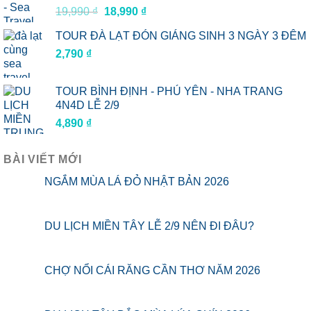
Giá
Giá
19,990
₫
18,990
₫
30,990 ₫.
gốc
hiện
TOUR ĐÀ LẠT ĐÓN GIÁNG SINH 3 NGÀY 3 ĐÊM
là:
tại
2,790
₫
19,990 ₫.
là:
18,990 ₫.
TOUR BÌNH ĐỊNH - PHÚ YÊN - NHA TRANG
4N4D LỄ 2/9
4,890
₫
BÀI VIẾT MỚI
NGẮM MÙA LÁ ĐỎ NHẬT BẢN 2026
DU LỊCH MIỀN TÂY LỄ 2/9 NÊN ĐI ĐÂU?
CHỢ NỔI CÁI RĂNG CẦN THƠ NĂM 2026