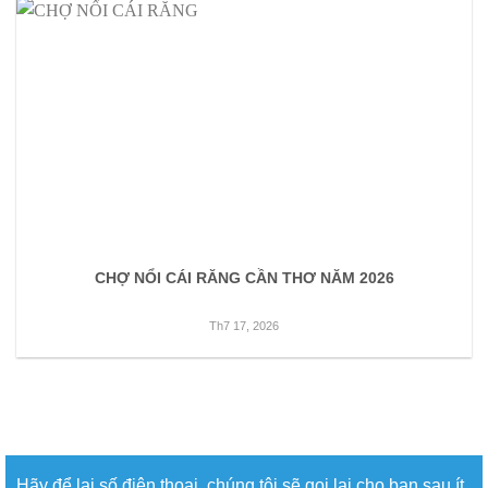
CHỢ NỔI CÁI RĂNG CẦN THƠ NĂM 2026
Th7 17, 2026
Hãy để lại số điện thoại, chúng tôi sẽ gọi lại cho bạn sau ít