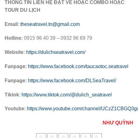
THÔNG TIN LIÊN HỆ ĐẶT VÉ HOẶC COMBO HOẶC
TOUR DU LỊCH
Email:
theseatravel.tn@gmail.com
Hotline:
0915 96 40 39 – 0932 96 69 79
Website:
https://dulichseatravel.com/
Fanpage:
https://www.facebook.com/taucaotoc.seatravel
Fanpage:
https://www.facebook.com/DLSeaTravel/
Tiktok
:
https://www.tiktok.com/@dulich_seatravel
Youtube
:
https://www.youtube.com/channel/UCzZ1CBGQ
NHƯ QUỲNH