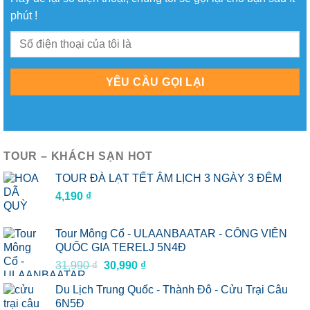
phút !
TOUR – KHÁCH SẠN HOT
TOUR ĐÀ LẠT TẾT ÂM LỊCH 3 NGÀY 3 ĐÊM
4,190
₫
Tour Mông Cổ - ULAANBAATAR - CÔNG VIÊN
QUỐC GIA TERELJ 5N4Đ
Giá
Giá
31,990
₫
30,990
₫
gốc
hiện
Du Lịch Trung Quốc - Thành Đô - Cửu Trại Câu
là:
tại
6N5Đ
31,990 ₫.
là: