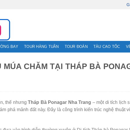
G
ƯỜNG BAY
TOUR HÀNG TUẦN
TOUR ĐOÀN
TÀU CAO TỐC
V
U MÚA CHĂM TẠI THÁP BÀ PONA
ển, thế nhưng
Tháp Bà Ponagar Nha Trang
– một di tích lịch 
ám phá mảnh đất này. Đây là công trình kiến trúc nghệ thuật 
 đưa vào trình diễn thường xuyên ở Di tích Tháp bà Ponagar 