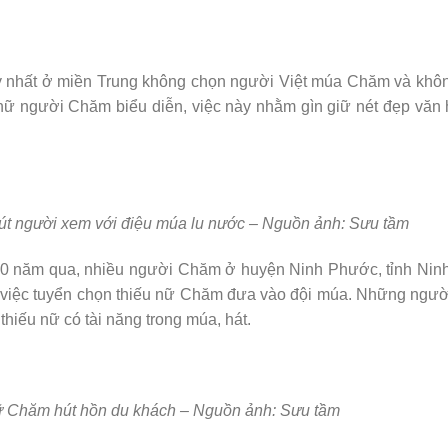
y nhất ở miền Trung không chọn người Việt múa Chăm và khô
ữ người Chăm biểu diễn, việc này nhằm gìn giữ nét đẹp văn
.
út người xem với điệu múa lu nước – Nguồn ảnh: Sưu tầm
10 năm qua, nhiều người Chăm ở huyện Ninh Phước, tỉnh Nin
g việc tuyển chọn thiếu nữ Chăm đưa vào đội múa. Những ngườ
hiếu nữ có tài năng trong múa, hát.
nữ Chăm hút hồn du khách – Nguồn ảnh: Sưu tầm