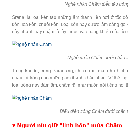
Nghệ nhân Chăm diễn tấu trốn
Sranai là loại kèn tạo những âm thanh liền hơi ở tốc đ
kèn, loa kèn, chuôi kèn. Loại kèn này được làm bằng gỗ kế
này nhanh hay chậm là tùy thuộc vào năng khiếu của từn
Nghệ nhân Chăm dưới chân th
Trong khi đó, trống Paranưng, chỉ có một mặt như hình c
nhau thì trống cho những âm thanh khác nhau. Vì thế, n
loại trống này đầm ấm, chậm rãi như muốn nói tiếng nói 
Biểu diễn trống Chăm dưới chân
♥ Người níu giữ “linh hồn” múa Chăm