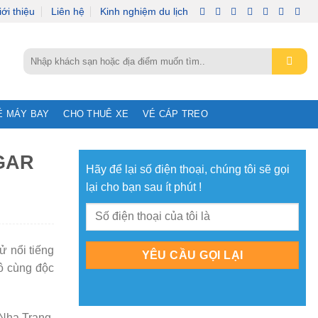
iới thiệu
Liên hệ
Kinh nghiệm du lịch
Tìm
kiếm:
É MÁY BAY
CHO THUÊ XE
VÉ CÁP TREO
GAR
Hãy để lại số điện thoại, chúng tôi sẽ gọi
lại cho bạn sau ít phút !
sử nổi tiếng
vô cùng độc
Nha Trang.