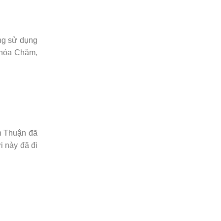
ng sử dụng
 hóa Chăm,
h Thuận đã
i này đã đi