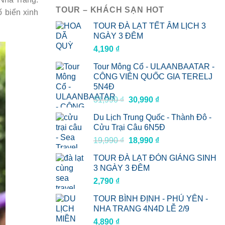
TOUR – KHÁCH SẠN HOT
 biển xinh
TOUR ĐÀ LẠT TẾT ÂM LỊCH 3
NGÀY 3 ĐÊM
4,190
₫
Tour Mông Cổ - ULAANBAATAR -
CÔNG VIÊN QUỐC GIA TERELJ
5N4Đ
Giá
Giá
31,990
₫
30,990
₫
gốc
hiện
Du Lịch Trung Quốc - Thành Đô -
là:
tại
Cửu Trại Câu 6N5Đ
31,990 ₫.
là:
Giá
Giá
19,990
₫
18,990
₫
30,990 ₫.
gốc
hiện
TOUR ĐÀ LẠT ĐÓN GIÁNG SINH
là:
tại
3 NGÀY 3 ĐÊM
19,990 ₫.
là:
2,790
₫
18,990 ₫.
TOUR BÌNH ĐỊNH - PHÚ YÊN -
NHA TRANG 4N4D LỄ 2/9
4,890
₫