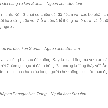
g Ghi năng và kèn Sranai – Nguồn ảnh: Sưu tầm
ộ nhanh. Kèn Sranai có chiều dài 35-40cm với các bộ phận ch
t hợp sừng trâu với 7 lỗ ở trên, 1 lỗ thông hơi ở dưới và lỗ thổ
g người.
áp với điệu kèn Sranai – Nguồn ảnh: Sưu tầm
ái ly, còn phía sau để không. Đây là loại trống mà với các c
gười Chăm gọi người đánh trống Paranưng là “ông thầy vỗ”. Â
tâm tình, chan chứa của lòng người chứ không thôi thúc, náo độ
 tháp bà Ponagar Nha Trang – Nguồn ảnh: Sưu tầm