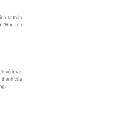
ính là thân
i. “Học kèn
ách vỗ khác
m thanh của
ng.