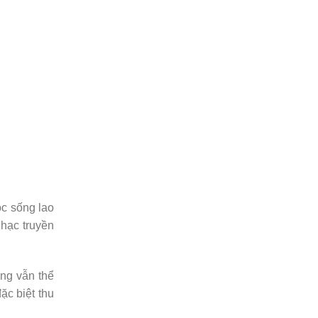
c sống lao
hạc truyền
ng vẫn thể
c biệt thu