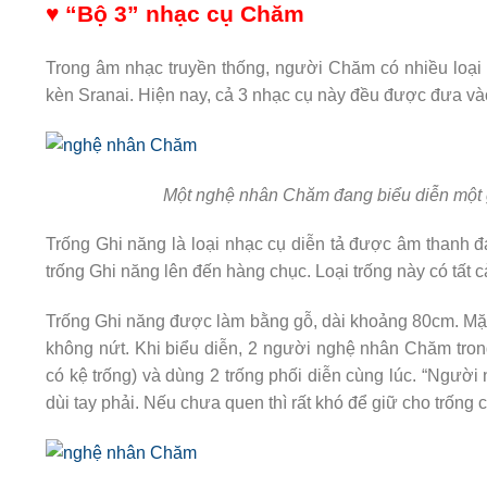
♥ “Bộ 3” nhạc cụ Chăm
Trong âm nhạc truyền thống, người Chăm có nhiều loại n
kèn Sranai. Hiện nay, cả 3 nhạc cụ này đều được đưa vào
Một nghệ nhân Chăm đang biểu diễn một 
Trống Ghi năng là loại nhạc cụ diễn tả được âm thanh đa d
trống Ghi năng lên đến hàng chục. Loại trống này có tất c
Trống Ghi năng được làm bằng gỗ, dài khoảng 80cm. Mặt t
không nứt. Khi biểu diễn, 2 người nghệ nhân Chăm trong 
có kệ trống) và dùng 2 trống phối diễn cùng lúc. “Người 
dùi tay phải. Nếu chưa quen thì rất khó để giữ cho trống 