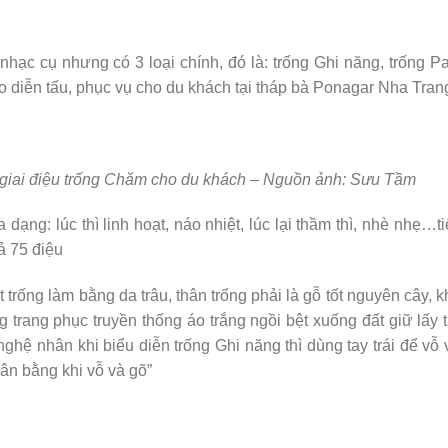
hạc cụ nhưng có 3 loại chính, đó là: trống Ghi năng, trống 
 diễn tấu, phục vụ cho du khách tại tháp bà Ponagar Nha Tran
giai điệu trống Chăm cho du khách – Nguồn ảnh: Sưu Tầm
ạng: lúc thì linh hoạt, náo nhiệt, lúc lại thầm thì, nhè nhẹ…ti
ả 75 điệu
rống làm bằng da trâu, thân trống phải là gỗ tốt nguyên cây, 
trang phục truyền thống áo trắng ngồi bệt xuống đất giữ lấy 
nghệ nhân khi biểu diễn trống Ghi năng thì dùng tay trái để vỗ
cân bằng khi vỗ và gõ”