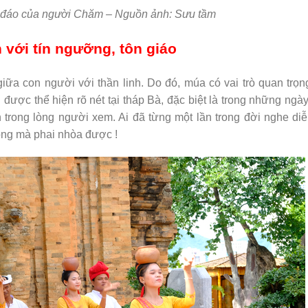
c đáo của người Chăm
– Nguồn ảnh: Sưu tầm
 với tín ngưỡng, tôn giáo
a con người với thần linh. Do đó, múa có vai trò quan trọng
ược thể hiện rõ nét tại tháp Bà, đặc biệt là trong những ngày 
rong lòng người xem. Ai đã từng một lần trong đời nghe diễ
ng mà phai nhòa được !