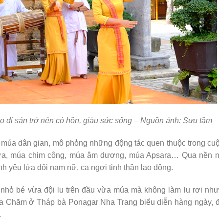
 di sản trở nên có hồn, giàu sức sống – Nguồn ảnh: Sưu tầm
 múa dân gian, mô phỏng những động tác quen thuộc trong cuộ
lửa, múa chim công, múa âm dương, múa Apsara… Qua nền n
nh yêu lứa đôi nam nữ, ca ngợi tinh thần lao động.
 nhỏ bé vừa đội lu trên đầu vừa múa mà không làm lu rơi như
úa Chăm ở Tháp bà Ponagar Nha Trang biểu diễn hàng ngày, đặ
.