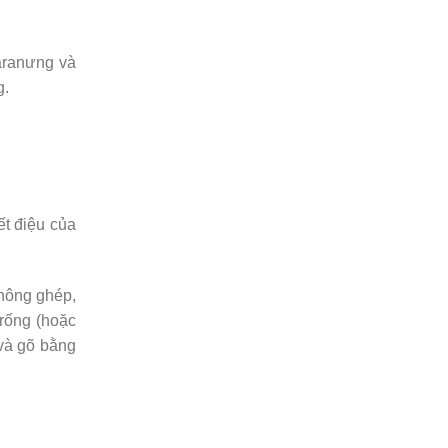
Paranưng và
g.
ết điệu của
không ghép,
trống (hoặc
 và gõ bằng