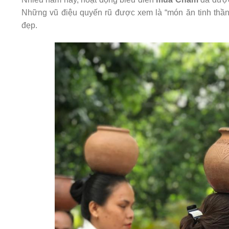
Những vũ điệu quyến rũ được xem là “món ăn tinh thần
đẹp.