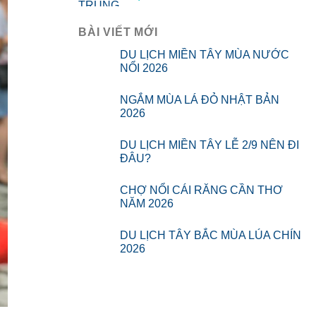
BÀI VIẾT MỚI
DU LỊCH MIỀN TÂY MÙA NƯỚC
NỔI 2026
NGẮM MÙA LÁ ĐỎ NHẬT BẢN
2026
DU LỊCH MIỀN TÂY LỄ 2/9 NÊN ĐI
ĐÂU?
CHỢ NỔI CÁI RĂNG CẦN THƠ
NĂM 2026
DU LỊCH TÂY BẮC MÙA LÚA CHÍN
2026