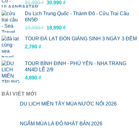
Giá
Giá
31,990
₫
30,990
₫
gốc
hiện
Du Lịch Trung Quốc - Thành Đô - Cửu Trại Câu
là:
tại
6N5Đ
31,990 ₫.
là:
Giá
Giá
19,990
₫
18,990
₫
30,990 ₫.
gốc
hiện
TOUR ĐÀ LẠT ĐÓN GIÁNG SINH 3 NGÀY 3 ĐÊM
là:
tại
2,790
₫
19,990 ₫.
là:
18,990 ₫.
TOUR BÌNH ĐỊNH - PHÚ YÊN - NHA TRANG
4N4D LỄ 2/9
4,890
₫
BÀI VIẾT MỚI
DU LỊCH MIỀN TÂY MÙA NƯỚC NỔI 2026
NGẮM MÙA LÁ ĐỎ NHẬT BẢN 2026