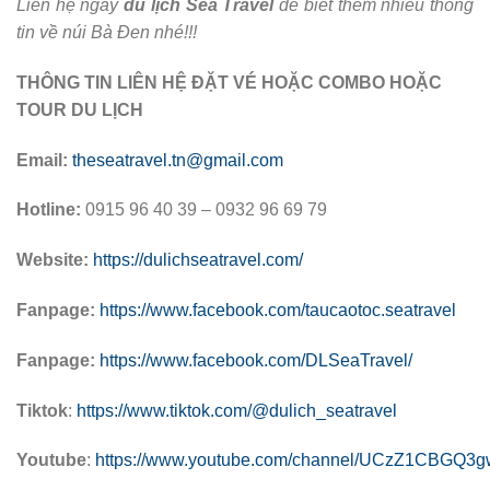
Liên hệ ngay
du lịch Sea Travel
để biết thêm nhiều thông
tin về núi Bà Đen nhé!!!
THÔNG TIN LIÊN HỆ ĐẶT VÉ HOẶC COMBO HOẶC
TOUR DU LỊCH
Email:
theseatravel.tn@gmail.com
Hotline:
0915 96 40 39 – 0932 96 69 79
Website:
https://dulichseatravel.com/
Fanpage:
https://www.facebook.com/taucaotoc.seatravel
Fanpage:
https://www.facebook.com/DLSeaTravel/
Tiktok
:
https://www.tiktok.com/@dulich_seatravel
Youtube
:
https://www.youtube.com/channel/UCzZ1CBGQ