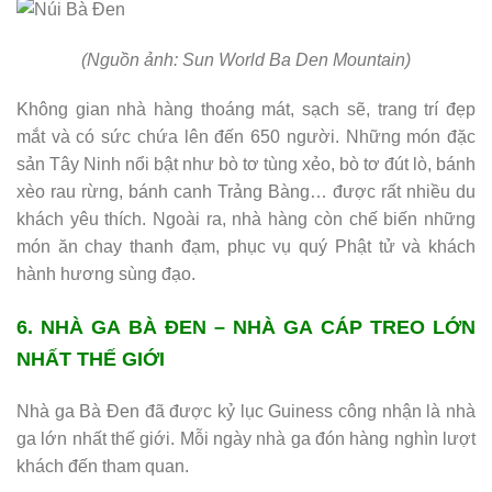
(Nguồn ảnh: Sun World Ba Den Mountain)
Không gian nhà hàng thoáng mát, sạch sẽ, trang trí đẹp
mắt và có sức chứa lên đến 650 người. Những món đặc
sản Tây Ninh nổi bật như bò tơ tùng xẻo, bò tơ đút lò, bánh
xèo rau rừng, bánh canh Trảng Bàng… được rất nhiều du
khách yêu thích. Ngoài ra, nhà hàng còn chế biến những
món ăn chay thanh đạm, phục vụ quý Phật tử và khách
hành hương sùng đạo.
6. NHÀ GA BÀ ĐEN – NHÀ GA CÁP TREO LỚN
NHẤT THẾ GIỚI
Nhà ga Bà Đen đã được kỷ lục Guiness công nhận là nhà
ga lớn nhất thế giới. Mỗi ngày nhà ga đón hàng nghìn lượt
khách đến tham quan.