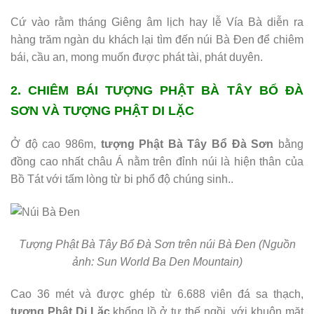
Cứ vào rằm tháng Giêng âm lịch hay lễ Vía Bà diễn ra
hàng trăm ngàn du khách lại tìm đến núi Bà Đen để chiêm
bái, cầu an, mong muốn được phát tài, phát duyên.
2. CHIÊM BÁI TƯỢNG PHẬT BÀ TÂY BỔ ĐÀ
SƠN VÀ TƯỢNG PHẬT DI LẶC
Ở độ cao 986m,
tượng Phật Bà Tây Bổ Đà Sơn
bằng
đồng cao nhất châu Á nằm trên đỉnh núi là hiện thân của
Bồ Tát với tấm lòng từ bi phổ độ chúng sinh..
Tượng Phật Bà Tây Bổ Đà Sơn trên núi Bà Đen
(Nguồn
ảnh: Sun World Ba Den Mountain)
Cao 36 mét và được ghép từ 6.688 viên đá sa thạch,
tượng Phật Di Lặc
khổng lồ ở tư thế ngồi, với khuôn mặt