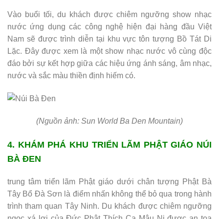
Vào buổi tối, du khách được chiêm ngưỡng show nhạc
nước ứng dụng các công nghệ hiện đại hàng đầu Việt
Nam sẽ được trình diễn tại khu vực tôn tượng Bồ Tát Di
Lặc. Đây được xem là một show nhạc nước vô cùng độc
đáo bởi sự kết hợp giữa các hiệu ứng ánh sáng, âm nhạc,
nước và sắc màu thiền định hiếm có.
(Nguồn ảnh: Sun World Ba Den Mountain)
4. KHÁM PHÁ KHU TRIỂN LÃM PHẬT GIÁO NÚI
BÀ ĐEN
trung tâm triển lãm Phật giáo dưới chân tượng Phật Bà
Tây Bổ Đà Sơn là điểm nhấn không thể bỏ qua trong hành
trình tham quan Tây Ninh. Du khách được chiêm ngưỡng
ngọc xá lợi của Đức Phật Thích Ca Mâu Ni được an tọa