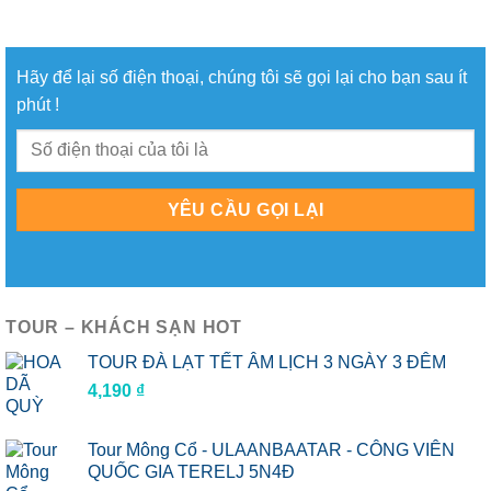
Hãy để lại số điện thoại, chúng tôi sẽ gọi lại cho bạn sau ít
phút !
TOUR – KHÁCH SẠN HOT
TOUR ĐÀ LẠT TẾT ÂM LỊCH 3 NGÀY 3 ĐÊM
4,190
₫
Tour Mông Cổ - ULAANBAATAR - CÔNG VIÊN
QUỐC GIA TERELJ 5N4Đ