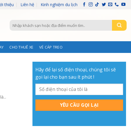
ới thiệu
Liên hệ
Kinh nghiệm du lịch
Tìm
kiếm:
AY
CHO THUÊ XE
VÉ CÁP TREO
Hãy để lại số điện thoại, chúng tôi sẽ
gọi lại cho bạn sau ít phút !
...