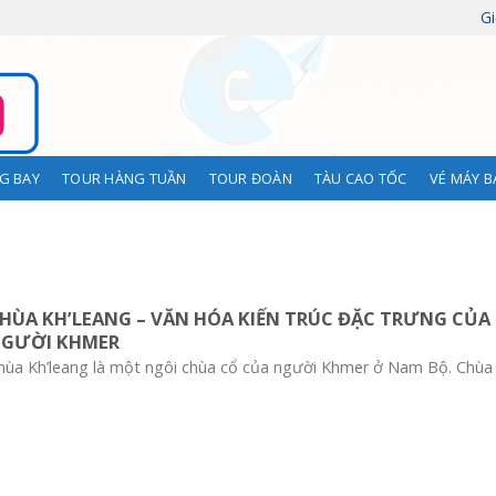
Gi
G BAY
TOUR HÀNG TUẦN
TOUR ĐOÀN
TÀU CAO TỐC
VÉ MÁY B
HÙA KH’LEANG – VĂN HÓA KIẾN TRÚC ĐẶC TRƯNG CỦA
GƯỜI KHMER
hùa Kh’leang là một ngôi chùa cổ của người Khmer ở Nam Bộ. Chùa là