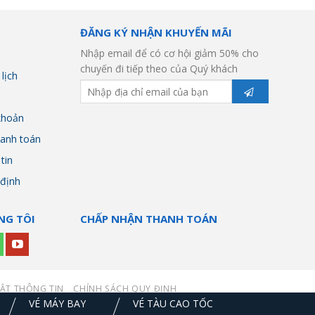
ĐĂNG KÝ NHẬN KHUYẾN MÃI
Nhập email để có cơ hội giảm 50% cho
chuyến đi tiếp theo của Quý khách
lịch
khoản
anh toán
tin
 định
NG TÔI
CHẤP NHẬN THANH TOÁN
ẬT THÔNG TIN
CHÍNH SÁCH QUY ĐỊNH
VÉ MÁY BAY
VÉ TÀU CAO TỐC