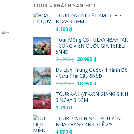
TOUR – KHÁCH SẠN HOT
TOUR ĐÀ LẠT TẾT ÂM LỊCH 3
NGÀY 3 ĐÊM
4,190
₫
a nằm
Tour Mông Cổ - ULAANBAATAR
- CÔNG VIÊN QUỐC GIA TERELJ
5N4Đ
Giá
Giá
31,990
₫
30,990
₫
gốc
hiện
Du Lịch Trung Quốc - Thành Đô
là:
tại
- Cửu Trại Câu 6N5Đ
31,990 ₫.
là:
Giá
Giá
19,990
₫
18,990
₫
30,990 ₫.
gốc
hiện
TOUR ĐÀ LẠT ĐÓN GIÁNG SINH
là:
tại
3 NGÀY 3 ĐÊM
19,990 ₫.
là:
2,790
₫
18,990 ₫.
TOUR BÌNH ĐỊNH - PHÚ YÊN -
NHA TRANG 4N4D LỄ 2/9
4,890
₫