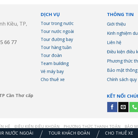
DỊCH VỤ
THÔNG TIN
nh Kiều, TP,
Tour trong nước
Giới thiệu
Tour nước ngoài
Kinh nghiệm du 
Tour đường bay
25 66 77
Liên hệ
Tour hàng tuần
Điều kiện điều 
Tour đoàn
Phương thức th
Team building
Bảo mật thông 
Vé máy bay
Cho thuê xe
Chính sách quy
TP Cần Thơ cấp
KẾT NỐI CHÚ
ÊN HỆ
ĐIỀU KIỆN ĐIỀU KHOẢN
PHƯƠNG THỨC THANH TOÁN
BẢO M
UR NƯỚC NGOÀI
TOUR KHÁCH ĐOÀN
CHO THUÊ XE
Copyright 2026 ©
Công ty Du Lịch Sea Travel.