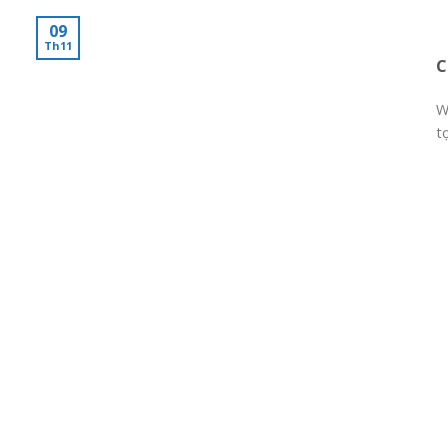
09
Th11
C
W
tọ