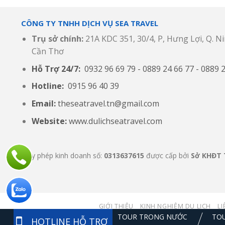
CÔNG TY TNHH DỊCH VỤ SEA TRAVEL
Trụ sở chính:
21A KDC 351, 30/4, P, Hưng Lợi, Q. Ni
Cần Thơ
Hỗ Trợ 24/7:
0932 96 69 79 - 0889 24 66 77 - 0889 
Hotline:
0915 96 40 39
Email:
theseatravel.tn@gmail.com
Website:
www.dulichseatravel.com
Giấy phép kinh doanh số:
0313637615
được cấp bởi
Sở KHĐT 
GIỚI THIỆU
KINH NGHIỆM DU LỊCH
LI
TOUR TRONG NƯỚC
TO
HOTLINE HỖ TRỢ