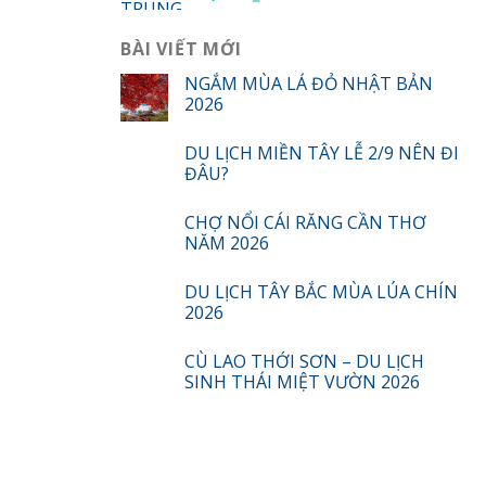
BÀI VIẾT MỚI
NGẮM MÙA LÁ ĐỎ NHẬT BẢN
2026
DU LỊCH MIỀN TÂY LỄ 2/9 NÊN ĐI
ĐÂU?
CHỢ NỔI CÁI RĂNG CẦN THƠ
NĂM 2026
DU LỊCH TÂY BẮC MÙA LÚA CHÍN
2026
CÙ LAO THỚI SƠN – DU LỊCH
SINH THÁI MIỆT VƯỜN 2026