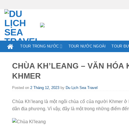
Skip
to
content
TOUR TRONG NƯỚC
TOUR NƯỚC NGOÀI
TOUR Đ
CHÙA KH’LEANG – VĂN HÓA 
KHMER
Posted on
2 Tháng 12, 2023
by
Du Lịch Sea Travel
Chùa Kh’leang là một ngôi chùa cổ của người Khmer ở 
dân địa phương. Vì vậy, đây là một trong những điểm đến