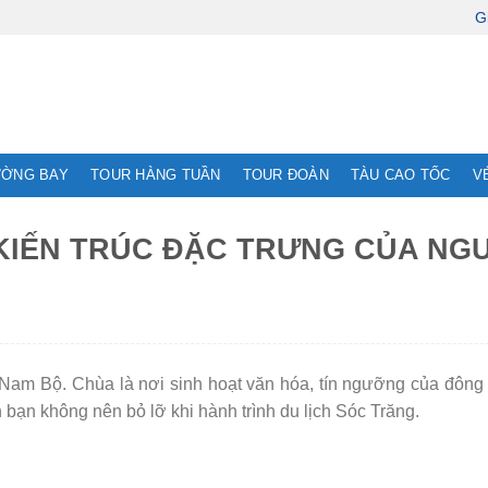
G
ƯỜNG BAY
TOUR HÀNG TUẦN
TOUR ĐOÀN
TÀU CAO TỐC
V
KIẾN TRÚC ĐẶC TRƯNG CỦA NG
Nam Bộ. Chùa là nơi sinh hoạt văn hóa, tín ngưỡng của đông
 bạn không nên bỏ lỡ khi hành trình du lịch Sóc Trăng.