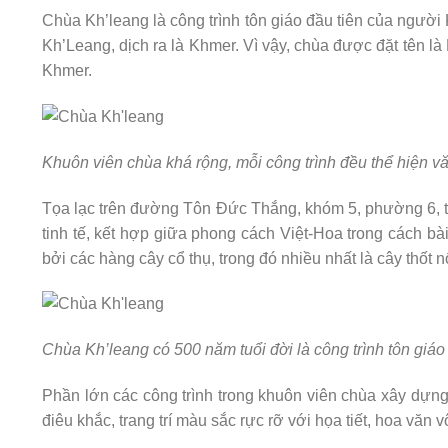
Chùa Kh’leang là công trình tôn giáo đầu tiên của người
Kh’Leang, dịch ra là Khmer. Vì vậy, chùa được đặt tên l
Khmer.
Khuôn viên chùa khá rộng, mỗi công trình đều thể hiện v
Tọa lạc trên đường Tôn Đức Thắng, khóm 5, phường 6, t
tinh tế, kết hợp giữa phong cách Việt-Hoa trong cách bà
bởi các hàng cây cổ thụ, trong đó nhiều nhất là cây thốt n
Chùa Kh’leang có 500 năm tuổi đời là công trình tôn giá
Phần lớn các công trình trong khuôn viên chùa xây dựn
điêu khắc, trang trí màu sắc rực rỡ với họa tiết, hoa văn 