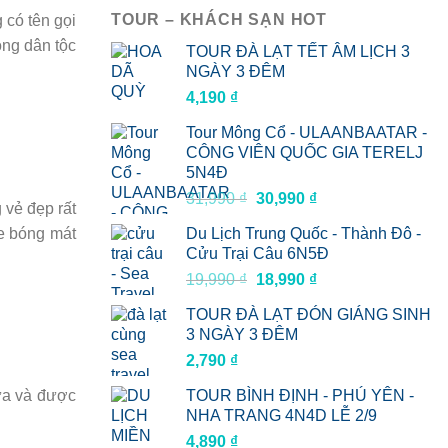
TOUR – KHÁCH SẠN HOT
 có tên gọi
ồng dân tộc
TOUR ĐÀ LẠT TẾT ÂM LỊCH 3
NGÀY 3 ĐÊM
4,190
₫
Tour Mông Cổ - ULAANBAATAR -
CÔNG VIÊN QUỐC GIA TERELJ
5N4Đ
Giá
Giá
31,990
₫
30,990
₫
 vẻ đẹp rất
gốc
hiện
he bóng mát
Du Lịch Trung Quốc - Thành Đô -
là:
tại
Cửu Trại Câu 6N5Đ
31,990 ₫.
là:
Giá
Giá
19,990
₫
18,990
₫
30,990 ₫.
gốc
hiện
TOUR ĐÀ LẠT ĐÓN GIÁNG SINH
là:
tại
3 NGÀY 3 ĐÊM
19,990 ₫.
là:
2,790
₫
18,990 ₫.
TOUR BÌNH ĐỊNH - PHÚ YÊN -
ưa và được
NHA TRANG 4N4D LỄ 2/9
4,890
₫