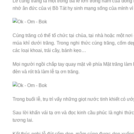
Lễ cúng trăng là một trong ba lễ lớn trong năm của đồn
nhớ ân đức của vị Bồ Tát hy sinh mạng sống của mình vì
Cúng trăng có thể tổ chức tại chùa, tại nhà hoặc một nơi
múa khỉ dưới trăng. Trong nghi thức cúng trăng, cốm dẹp
các loại khoai, trái cây, bánh kẹo…
Mọi người ngồi chắp tay quay mặt về phía Mặt trăng làm lễ
đèn và rót trà làm lễ tạ ơn trăng.
Trong buổi lễ, trụ trì vẩy những giọt nước tinh khiết có
Sau lời khấn vái tạ ơn và đọc kinh cầu phúc là nghi th
tương lai.
Kết thúc nghi lễ đút cốm dẹp, mâm cúng được dọn xuống