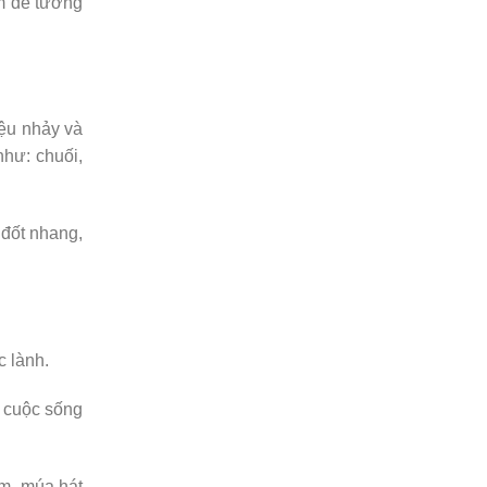
ăm để tưởng
iệu nhảy và
như: chuối,
 đốt nhang,
c lành.
à cuộc sống
m, múa hát