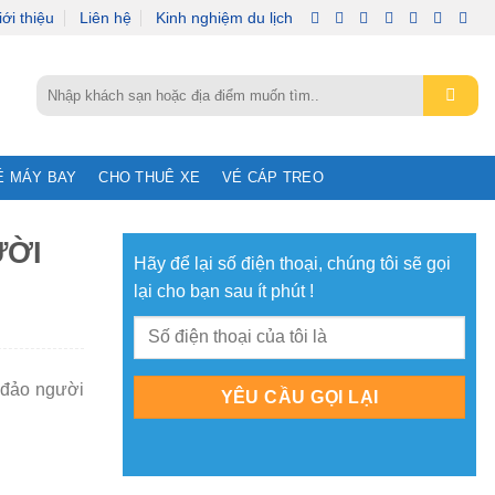
iới thiệu
Liên hệ
Kinh nghiệm du lịch
Tìm
kiếm:
É MÁY BAY
CHO THUÊ XE
VÉ CÁP TREO
ƯỜI
Hãy để lại số điện thoại, chúng tôi sẽ gọi
lại cho bạn sau ít phút !
 đảo người