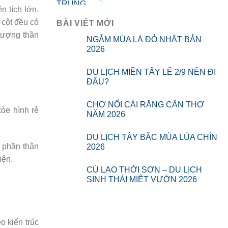
n tích lớn.
 cột đều có
BÀI VIẾT MỚI
tượng thần
NGẮM MÙA LÁ ĐỎ NHẬT BẢN
2026
DU LỊCH MIỀN TÂY LỄ 2/9 NÊN ĐI
ĐÂU?
CHỢ NỔI CÁI RĂNG CẦN THƠ
òe hình rẻ
NĂM 2026
DU LỊCH TÂY BẮC MÙA LÚA CHÍN
 phần thân
2026
iện.
CÙ LAO THỚI SƠN – DU LỊCH
SINH THÁI MIỆT VƯỜN 2026
o kiến trúc