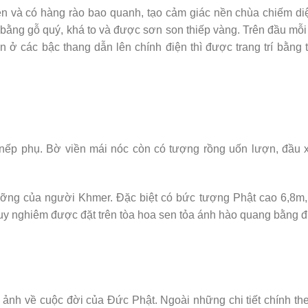
ền và có hàng rào bao quanh, tạo cảm giác nền chùa chiếm diệ
bằng gỗ quý, khá to và được sơn son thiếp vàng. Trên đầu mỗi
ở các bậc thang dẫn lên chính điện thì được trang trí bằng 
nếp phụ. Bờ viền mái nóc còn có tượng rồng uốn lượn, đầu x
gưỡng của người Khmer. Đặc biệt có bức tượng Phật cao 6,8m,
 nghiêm được đặt trên tòa hoa sen tỏa ánh hào quang bằng đ
 ảnh về cuộc đời của Đức Phật. Ngoài những chi tiết chính the