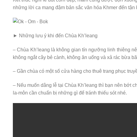
những lời ca mang đậm bản sắc văn hóa Khmer đến tận 
► Những lưu ý khi đến Chùa Kh’leang
– Chùa Kh’leang là không gian tín ngưỡng linh thiêng nên 
không ngắt cây bẻ cành, không ăn uống và xả rác bừa bãi
– Gần chùa có một số cửa hàng cho thuê trang phục truy
– Nếu muốn dâng lễ tại Chùa Kh’leang thì bạn nên bớt ch
la-môn cần chuẩn bị những gì để tránh thiếu sót nhé.