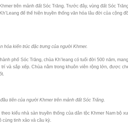
 Khmer trên mảnh đất Sóc Trăng. Trước đây, vùng đất Sóc Trăng
à Kh’Leang để thể hiện truyền thống văn hóa lâu đời của cộng đ
ăn hóa kiến trúc đặc trưng của người Khmer.
hành phố Sóc Trăng, chùa Kh’leang có tuổi đời 500 năm, mang
i trí và sắp xếp. Chùa nằm trong khuôn viên rộng lớn, được c
ốt.
o đầu tiên của người Khmer trên mảnh đất Sóc Trăng.
g theo kiểu nhà sàn truyền thống của dân tộc Khmer Nam bộ x
vô cùng tinh xảo và cầu kỳ.