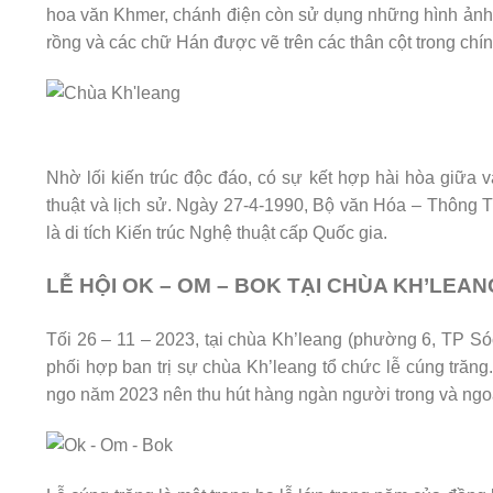
hoa văn Khmer, chánh điện còn sử dụng những hình ảnh t
rồng và các chữ Hán được vẽ trên các thân cột trong chín
Nhờ lối kiến trúc độc đáo, có sự kết hợp hài hòa giữa 
thuật và lịch sử. Ngày 27-4-1990, Bộ văn Hóa – Thông T
là di tích Kiến trúc Nghệ thuật cấp Quốc gia.
LỄ HỘI OK – OM – BOK TẠI CHÙA KH’LEAN
Tối 26 – 11 – 2023, tại chùa Kh’leang (phường 6, TP Sóc
phối hợp ban trị sự chùa Kh’leang tổ chức lễ cúng trăn
ngo năm 2023 nên thu hút hàng ngàn người trong và ngoà