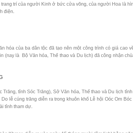
rang trí của người Kinh ở bức cửa võng, của người Hoa là hì
h điện.
văn hóa của ba dân tộc đã tạo nên một công trình có giá cao 
in (nay là Bộ Văn hóa, Thể thao và Du lịch) đã công nhận ch
G
 Trăng, tỉnh Sóc Trăng), Sở Văn hóa, Thể thao và Du lịch tỉn
g. Do lễ cúng trăng diễn ra trong khuôn khổ Lễ hội Oóc Om Bó
i tỉnh tham dự.