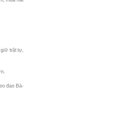
iữ trật tự,
ơn.
heo đạo Bà-