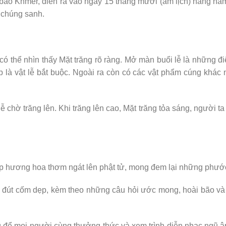
g bào Khmer, diễn ra vào ngày 15 tháng mười (âm lịch) hằng n
 chúng sanh.
 có thể nhìn thấy Mặt trăng rõ ràng. Mở màn buổi lễ là những đ
 là vật lễ bắt buộc. Ngoài ra còn có các vật phẩm cúng khác 
 chờ trăng lên. Khi trăng lên cao, Mặt trăng tỏa sáng, người ta
 ướp hương hoa thơm ngát lên phật tử, mong đem lại những phướ
ức đút cốm dẹp, kèm theo những câu hỏi ước mong, hoài bão v
 để mọi người cùng thưởng thức và xem trình diễn nhạc ngũ â