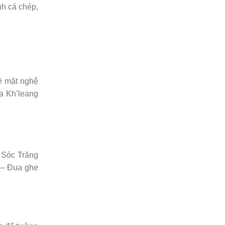
nh cá chép,
về mặt nghệ
ùa Kh’leang
h Sóc Trăng
c – Đua ghe