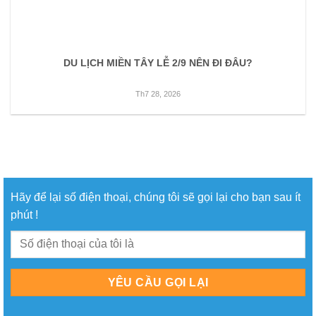
DU LỊCH MIỀN TÂY LỄ 2/9 NÊN ĐI ĐÂU?
Th7 28, 2026
Hãy để lại số điện thoại, chúng tôi sẽ gọi lại cho bạn sau ít
phút !