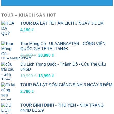
TOUR – KHÁCH SẠN HOT
TOUR ĐÀ LẠT TẾT ÂM LỊCH 3 NGÀY 3 ĐÊM
4,190
₫
Tour Mông Cổ - ULAANBAATAR - CÔNG VIÊN
QUỐC GIA TERELJ 5N4Đ
Giá
Giá
31,990
₫
30,990
₫
gốc
hiện
Du Lịch Trung Quốc - Thành Đô - Cửu Trại Câu
là:
tại
6N5Đ
31,990 ₫.
là:
Giá
Giá
19,990
₫
18,990
₫
30,990 ₫.
gốc
hiện
TOUR ĐÀ LẠT ĐÓN GIÁNG SINH 3 NGÀY 3 ĐÊM
là:
tại
2,790
₫
19,990 ₫.
là:
18,990 ₫.
TOUR BÌNH ĐỊNH - PHÚ YÊN - NHA TRANG
4N4D LỄ 2/9