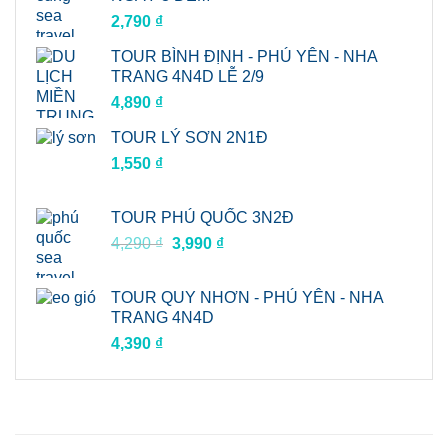
19,990 ₫.
là:
2,790
₫
18,990 ₫.
TOUR BÌNH ĐỊNH - PHÚ YÊN - NHA
TRANG 4N4D LỄ 2/9
4,890
₫
TOUR LÝ SƠN 2N1Đ
1,550
₫
TOUR PHÚ QUỐC 3N2Đ
Giá
Giá
4,290
₫
3,990
₫
gốc
hiện
là:
tại
TOUR QUY NHƠN - PHÚ YÊN - NHA
4,290 ₫.
là:
TRANG 4N4D
3,990 ₫.
4,390
₫