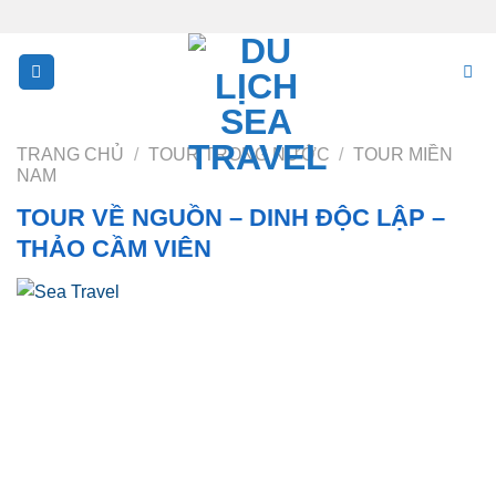
Skip
to
content
TRANG CHỦ
/
TOUR TRONG NƯỚC
/
TOUR MIỀN
NAM
TOUR VỀ NGUỒN – DINH ĐỘC LẬP –
THẢO CẦM VIÊN