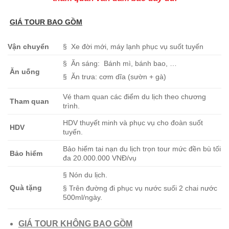
GIÁ TOUR BAO GỒM
Vận chuyển
§ Xe đời mới, máy lạnh phục vụ suốt tuyến
§ Ăn sáng: Bánh mì, bánh bao, …
Ăn uống
§ Ăn trưa: cơm dĩa (sườn + gà)
Vé tham quan các điểm du lịch theo chương
Tham quan
trình.
HDV thuyết minh và phục vụ cho đoàn suốt
HDV
tuyến.
Bảo hiểm tai nạn du lịch trọn tour mức đền bù tối
Bảo hiểm
đa 20.000.000 VNĐ/vụ
§ Nón du lịch.
Quà tặng
§ Trên đường đi phục vụ nước suối 2 chai nước
500ml/ngày.
GIÁ TOUR KHÔNG BAO GỒM