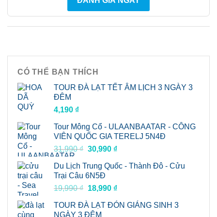
ĐÁNH GIÁ NGAY
CÓ THỂ BẠN THÍCH
TOUR ĐÀ LẠT TẾT ÂM LỊCH 3 NGÀY 3
ĐÊM
4,190
₫
Tour Mông Cổ - ULAANBAATAR - CÔNG
VIÊN QUỐC GIA TERELJ 5N4Đ
Giá
Giá
31,990
₫
30,990
₫
gốc
hiện
Du Lịch Trung Quốc - Thành Đô - Cửu
là:
tại
Trại Câu 6N5Đ
31,990 ₫.
là:
Giá
Giá
19,990
₫
18,990
₫
30,990 ₫.
gốc
hiện
TOUR ĐÀ LẠT ĐÓN GIÁNG SINH 3
là:
tại
NGÀY 3 ĐÊM