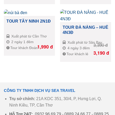
TOUR TÂY NINH 2N1Đ
TOUR ĐÀ NẴNG – HUẾ
4N3Đ
Xuất phát từ Cần Thơ
2 ngày 1 đêm
Xuất phát từ Sân Bay
3,390
đ
1,990
đ
Tour khách Đoàn
4 ngày 3 đêm
3,190
đ
Tour khách lẻ
CÔNG TY TNHH DỊCH VỤ SEA TRAVEL
Trụ sở chính:
21A KDC 351, 30/4, P, Hưng Lợi, Q.
Ninh Kiều, TP, Cần Thơ
Hỗ Trợ 24/7:
0932 96 69 79 - 0889 24 66 77 - 0889 25