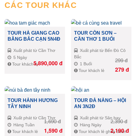
CÁC TOUR KHÁC
TOUR HÀ GIANG CAO
TOUR CỒN SƠN –
BẰNG BẮC CẠN 5N4Đ
CẦN THƠ 1 BUỔI
Xuất phát từ Cần Thơ
Xuất phát từ Bến Đò Cô
Bắc
5 Ngày
299
đ
5,890,000
đ
1 Buổi
Tour khách lẻ
279
đ
Tour khách lẻ
TOUR HÀNH HƯƠNG
TOUR ĐÀ NẴNG – HỘI
TÂY NINH
AN 3N2Đ
Xuất phát từ Cần Thơ
Xuất phát từ Sân bay
1,690
đ
2,390
đ
Hàng Tuần
Hàng Ngày
1,590
đ
2,190
đ
Tour khách lẻ
Tour khách lẻ ghép đoàn