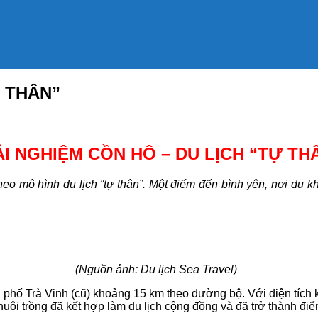
Ự THÂN”
I NGHIỆM CỒN HÔ – DU LỊCH “TỰ TH
heo mô hình du lịch “tự thân”.
Một điểm đến bình yên, nơi du k
(Nguồn ảnh: Du lịch Sea Travel)
phố Trà Vinh (cũ) khoảng 15 km theo đường bộ. Với diện tích k
uôi trồng đã kết hợp làm du lịch cộng đồng và đã trở thành đ