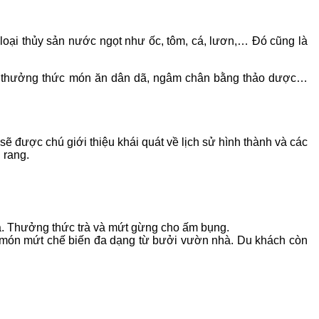
 loại thủy sản nước ngọt như ốc, tôm, cá, lươn,… Ðó cũng là
i, thưởng thức món ăn dân dã, ngâm chân bằng thảo dược…
 được chú giới thiệu khái quát về lịch sử hình thành và các
 rang.
à. Thưởng thức trà và mứt gừng cho ấm bụng.
g món mứt chế biến đa dạng từ bưởi vườn nhà. Du khách còn