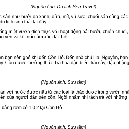
(Nguồn ảnh: Du lịch Sea Travel)
ặc sản như bưởi da xanh, dừa, mít, vú sữa, chuối sáp cùng các
 lịch sinh thái tại đây.
ng miệt vườn đích thực với hoạt động hái bưởi, chiên chuố
 yên và kết nối cảm xúc đặc biệt.
ên bạn nên ghé khi đến Cồn Hô. Đến nhà chú Hai Nguyên, bạn sẽ
ây. Còn được thưởng thức Trà hoa đậu biếc, trái cây, đậu phộng
(Nguồn ảnh: Sưu tầm)
hân với nước được nấu từ các loại lá thảo dược trong vườn nh
ện của người dân trên cồn. Ngồi nhâm nhi tách trà với nhữn
g bằng rơm có 1 0 2 tại Cồn Hô
(Nguồn ảnh: Sưu tầm)