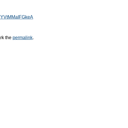
gwYVtMMaIFGkeA
rk the
permalink
.