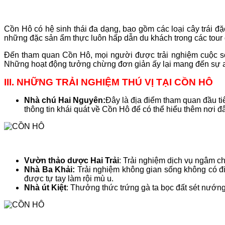
Cồn Hô có hệ sinh thái đa dạng, bao gồm các loại cây trái đ
những đặc sản ẩm thực luôn hấp dẫn du khách trong các tour du
Đến tham quan Cồn Hô, mọi người được trải nghiệm cuộc số
Những hoạt động tưởng chừng đơn giản ấy lại mang đến sự an
III. NHỮNG TRẢI NGHIỆM THÚ VỊ TẠI CỒN HÔ
Nhà chú Hai Nguyên:
Đây là địa điểm tham quan đầu ti
thông tin khái quát về Cồn Hô để có thể hiểu thêm nơi đ
Vườn thảo dược Hai Trải
: Trải nghiệm dịch vụ ngâm c
Nhà Ba Khải:
Trải nghiệm không gian sống không có đi
được tự tay làm rội mù u.
Nhà út Kiệt
: Thưởng thức trứng gà ta bọc đất sét nướn