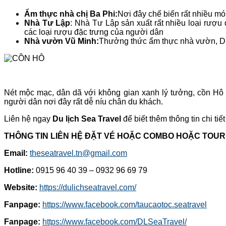
Ẩm thực
nhà chị
Ba Phi:
Nơi đây chế biến rất nhiều m
Nhà Tư Lập
: Nhà Tư Lập sản xuất rất nhiều loại rượu
các loại rượu đặc trưng của người dân
Nhà vườn Vũ Minh:
Thưởng thức ẩm thực nhà vườn, Du 
Nét mộc mạc, dân dã với không gian xanh lý tưởng, cồn Hô t
người dân nơi đây rất dễ níu chân du khách.
Liên hệ ngay
Du lịch Sea Travel
để biết thêm thông tin chi tiết
THÔNG TIN LIÊN HỆ ĐẶT VÉ HOẶC COMBO HOẶC TOUR
Email:
theseatravel.tn@gmail.com
Hotline:
0915 96 40 39 – 0932 96 69 79
Website:
https://dulichseatravel.com/
Fanpage:
https://www.facebook.com/taucaotoc.seatravel
Fanpage:
https://www.facebook.com/DLSeaTravel/