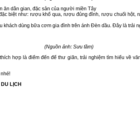
ón ăn dân gian, đặc sản của người miền Tây
 đặc biệt như: rượu khổ qua, rượu đủng đỉnh, rượu chuối hột,
khách dùng bữa cơm gia đình trên ánh Đèn dầu. Đây là trải n
(Nguồn ảnh: Sưu tầm)
hích hợp là điểm đến để thư giãn, trải nghiệm tìm hiểu về vă
 nhé!
 DU LỊCH