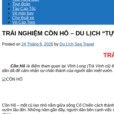
Tour đoàn
Tàu Cao Tốc
Vé máy bay
Cho thuê xe
Vé Cáp Treo
TRẢI NGHIỆM CỒN HÔ – DU LỊCH “T
Posted on
24 Tháng 6, 2026
by
Du Lịch Sea Travel
TRẢ
Cồn Hô
là điểm tham quan tại Vĩnh Long (Trà Vinh cũ) t
dân dã để cảm nhận sự chân thành của người dân miệt vườn.
Cồn Hô – một cù lao nhỏ nằm giữa sông Cổ Chiên cách thành 
vườn lâu đời. Những năm gần đây, người dân bên cạnh việc n