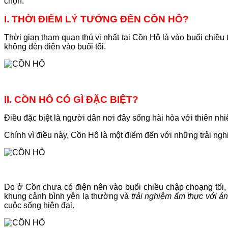
chọn.
I. THỜI ĐIỂM LÝ TƯỞNG ĐẾN CỒN HÔ?
Thời gian tham quan thú vị nhất tại Cồn Hô là vào buổi chiề
không đèn điện vào buổi tối.
II. CỒN HÔ CÓ GÌ ĐẶC BIỆT?
Điều đặc biệt là người dân nơi đây sống hài hòa với thiên nhiê
Chính vì điều này, Cồn Hô là một điểm đến với những trải nghi
Do ở Cồn chưa có điện nên vào buổi chiều chập choạng tối, 
khung cảnh bình yên lạ thường và
trải nghiệm ẩm thực với á
cuộc sống hiện đại.