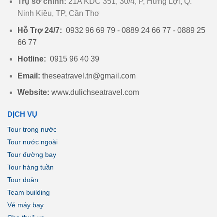
Trụ sở chính:
21A KDC 351, 30/4, P, Hưng Lợi, Q.
Ninh Kiều, TP, Cần Thơ
Hỗ Trợ 24/7:
0932 96 69 79 - 0889 24 66 77 - 0889 25
66 77
Hotline:
0915 96 40 39
Email:
theseatravel.tn@gmail.com
Website:
www.dulichseatravel.com
DỊCH VỤ
Tour trong nước
Tour nước ngoài
Tour đường bay
Tour hàng tuần
Tour đoàn
Team building
Vé máy bay