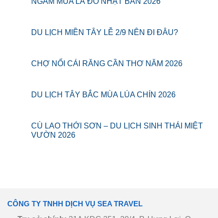
NGẮM MÙA LÁ ĐỎ NHẬT BẢN 2026
DU LỊCH MIỀN TÂY LỄ 2/9 NÊN ĐI ĐÂU?
CHỢ NỔI CÁI RĂNG CẦN THƠ NĂM 2026
DU LỊCH TÂY BẮC MÙA LÚA CHÍN 2026
CÙ LAO THỚI SƠN – DU LỊCH SINH THÁI MIỆT
VƯỜN 2026
CÔNG TY TNHH DỊCH VỤ SEA TRAVEL