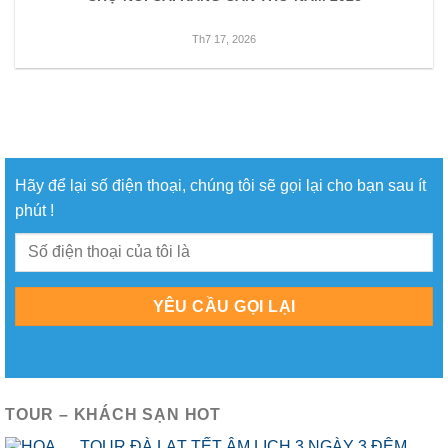
Th7 17, 2026
Hãy để lại số điện thoại, chúng tôi sẽ gọi lại cho bạn sau ít
phút !
TOUR – KHÁCH SẠN HOT
TOUR ĐÀ LẠT TẾT ÂM LỊCH 3 NGÀY 3 ĐÊM