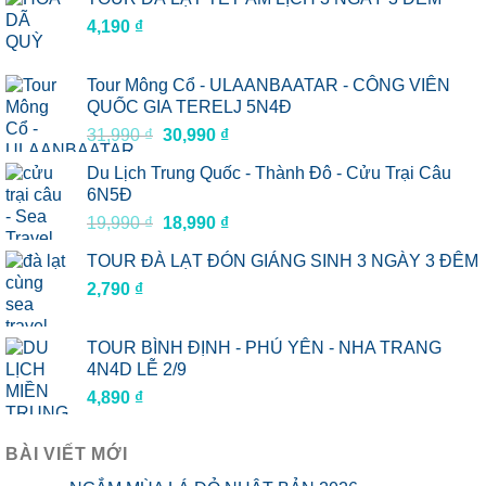
4,190
₫
Tour Mông Cổ - ULAANBAATAR - CÔNG VIÊN
QUỐC GIA TERELJ 5N4Đ
Giá
Giá
31,990
₫
30,990
₫
gốc
hiện
Du Lịch Trung Quốc - Thành Đô - Cửu Trại Câu
là:
tại
6N5Đ
31,990 ₫.
là:
Giá
Giá
19,990
₫
18,990
₫
30,990 ₫.
gốc
hiện
TOUR ĐÀ LẠT ĐÓN GIÁNG SINH 3 NGÀY 3 ĐÊM
là:
tại
2,790
₫
19,990 ₫.
là:
18,990 ₫.
TOUR BÌNH ĐỊNH - PHÚ YÊN - NHA TRANG
4N4D LỄ 2/9
4,890
₫
BÀI VIẾT MỚI