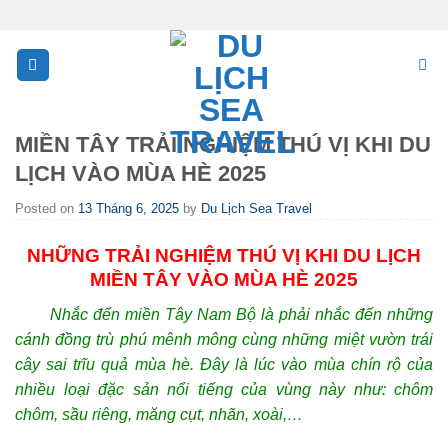
Skip
to
content
MIỀN TÂY TRẢI NGHIỆM THÚ VỊ KHI DU
LỊCH VÀO MÙA HÈ 2025
Posted on
13 Tháng 6, 2025
by
Du Lịch Sea Travel
NHỮNG TRẢI NGHIỆM THÚ VỊ KHI DU LỊCH
MIỀN TÂY VÀO MÙA HÈ 2025
Nhắc đến miền Tây Nam Bộ là phải nhắc đến những
cánh đồng trù phú mênh mông cùng những miệt vườn trái
cây sai trĩu quả mùa hè. Đây là lúc vào mùa chín rộ của
nhiều loại đặc sản nổi tiếng của vùng này như: chôm
chôm, sầu riêng, măng cụt, nhãn, xoài,…