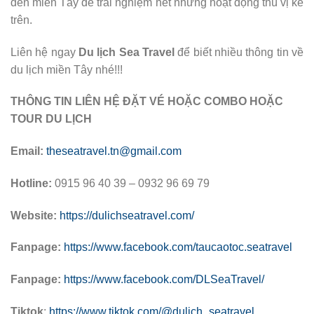
đến miền Tây để trải nghiệm hết những hoạt động thú vị kể
trên.
Liên hệ ngay
Du lịch Sea Travel
để biết nhiều thông tin về
du lịch miền Tây nhé!!!
THÔNG TIN LIÊN HỆ ĐẶT VÉ HOẶC COMBO HOẶC
TOUR DU LỊCH
Email:
theseatravel.tn@gmail.com
Hotline:
0915 96 40 39 – 0932 96 69 79
Website:
https://dulichseatravel.com/
Fanpage:
https://www.facebook.com/taucaotoc.seatravel
Fanpage:
https://www.facebook.com/DLSeaTravel/
Tiktok
:
https://www.tiktok.com/@dulich_seatravel