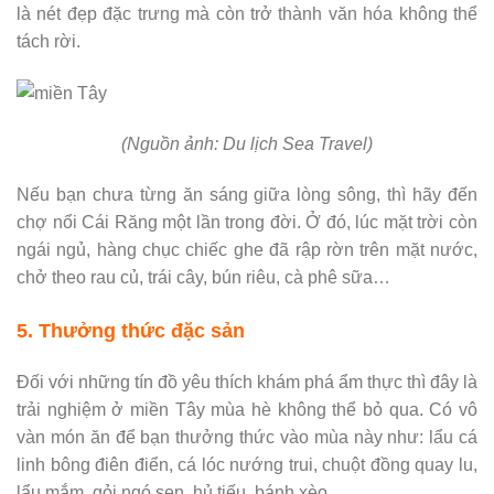
là nét đẹp đặc trưng mà còn trở thành văn hóa không thể
tách rời.
(Nguồn ảnh: Du lịch Sea Travel)
Nếu bạn chưa từng ăn sáng giữa lòng sông, thì hãy đến
chợ nổi Cái Răng một lần trong đời. Ở đó, lúc mặt trời còn
ngái ngủ, hàng chục chiếc ghe đã rập rờn trên mặt nước,
chở theo rau củ, trái cây, bún riêu, cà phê sữa…
5. Thưởng thức đặc sản
Đối với những tín đồ yêu thích khám phá ẩm thực thì đây là
trải nghiệm ở miền Tây mùa hè không thể bỏ qua. Có vô
vàn món ăn để bạn thưởng thức vào mùa này như: lẩu cá
linh bông điên điển, cá lóc nướng trui, chuột đồng quay lu,
lẩu mắm, gỏi ngó sen, hủ tiếu, bánh xèo,…