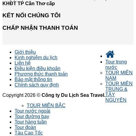
KHĐT TP Cần Thơ cấp
KẾT NỐI CHÚNG TÔI
CHẤP NHẬN THANH TOÁN
Giới thiệu
Kinh nghiệm du lịch
Tour trong
Liên hệ
nước
Điều kiện điều khoản
TOUR MIỀN
Phương thức thanh toán
NAM
Bảo mật thông tin
TOUR MIỀN
Chính sách quy định
TRUNG &
TÂY
Copyright 2026 ©
Công ty Du Lịch Sea Travel.
NGUYÊN
TOUR MIỀN BẮC
Tour nước ngoài
Tour đường bay
Tour hàng tuần
Tour đoàn
Tàu Cao Tốc