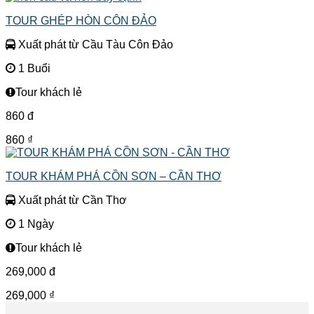
là:
tại
TOUR GHÉP HÒN CÔN ĐẢO
299 ₫.
là:
279 ₫.
Xuất phát từ Cầu Tàu Côn Đảo
1 Buổi
Tour khách lẻ
860
đ
860
₫
TOUR KHÁM PHÁ CỒN SƠN – CẦN THƠ
Xuất phát từ Cần Thơ
1 Ngày
Tour khách lẻ
269,000
đ
269,000
₫