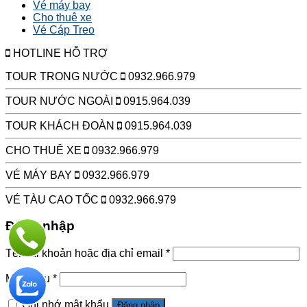
Vé máy bay
Cho thuê xe
Vé Cáp Treo
HOTLINE HỖ TRỢ
TOUR TRONG NƯỚC
0932.966.979
TOUR NƯỚC NGOÀI
0915.964.039
TOUR KHÁCH ĐOÀN
0915.964.039
CHO THUÊ XE
0932.966.979
VÉ MÁY BAY
0932.966.979
VÉ TÀU CAO TỐC
0932.966.979
Đăng nhập
Tên tài khoản hoặc địa chỉ email
*
Mật khẩu
*
Ghi nhớ mật khẩu
Đăng nhập