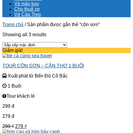
Vé máy bay
Cho thuê xe
Vé Cáp Treo
Trang chủ
/
Sản phẩm được gắn thẻ “côn sơn”
Showing all 3 results
Giảm giá!
TOUR CỒN SƠN – CẦN THƠ 1 BUỔI
Xuất phát từ Bến Đò Cô Bắc
1 Buổi
Tour khách lẻ
299
đ
279
đ
Giá
Giá
299
₫
279
₫
gốc
hiện